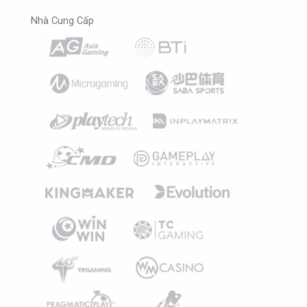
Nhà Cung Cấp