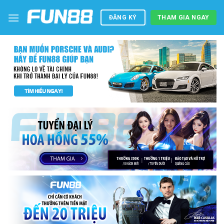
Skip
to
ĐĂNG KÝ
THAM GIA NGAY
content