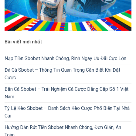
Bài viết mới nhất
Nạp Tiền Sbobet Nhanh Chóng, Rinh Ngay Ưu Đãi Cực Lớn
Đá Gà Sbobet – Thông Tin Quan Trọng Cần Biết Khi Đặt
Cược
Bắn Cá Sbobet – Trải Nghiệm Cá Cược Đẳng Cấp Số 1 Việt
Nam
Tỷ Lệ Kèo Sbobet – Danh Sách Kèo Cược Phổ Biến Tại Nhà
Cái
Hướng Dẫn Rút Tiền Sbobet Nhanh Chóng, Đơn Giản, An
Toàn