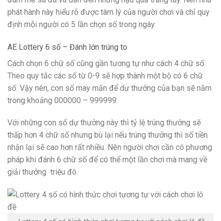
phát hành này hiểu rõ được tâm lý của người chơi và chỉ quy
định mỗi người có 5 lần chọn số trong ngày.
AE Lottery 6 số – Đánh lớn trúng to
Cách chọn 6 chữ số cũng gần tương tự như cách 4 chữ số.
Theo quy tắc các số từ 0-9 sẽ hợp thành một bộ có 6 chữ
số. Vậy nên, con số may mắn để dự thưởng của bạn sẽ nằm
trong khoảng 000000 – 999999.
Với những con số dự thưởng này thì tỷ lệ trúng thưởng sẽ
thấp hơn 4 chữ số nhưng bù lại nếu trúng thưởng thì số tiền
nhận lại sẽ cao hơn rất nhiều. Nên người chơi cần có phương
pháp khi đánh 6 chữ số để có thể một lần chơi mà mang về
giải thưởng triệu đô.