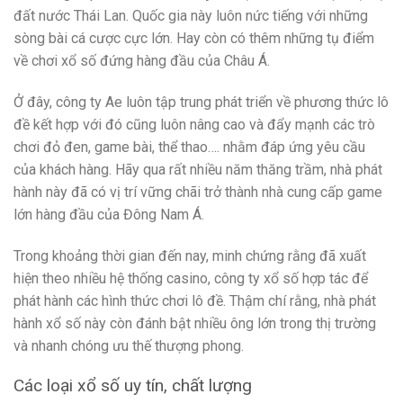
đất nước Thái Lan. Quốc gia này luôn nức tiếng với những
sòng bài cá cược cực lớn. Hay còn có thêm những tụ điểm
về chơi xổ số đứng hàng đầu của Châu Á.
Ở đây, công ty Ae luôn tập trung phát triển về phương thức lô
đề kết hợp với đó cũng luôn nâng cao và đẩy mạnh các trò
chơi đỏ đen, game bài, thể thao…. nhằm đáp ứng yêu cầu
của khách hàng. Hãy qua rất nhiều năm thăng trầm, nhà phát
hành này đã có vị trí vững chãi trở thành nhà cung cấp game
lớn hàng đầu của Đông Nam Á.
Trong khoảng thời gian đến nay, minh chứng rằng đã xuất
hiện theo nhiều hệ thống casino, công ty xổ số hợp tác để
phát hành các hình thức chơi lô đề. Thậm chí rằng, nhà phát
hành xổ số này còn đánh bật nhiều ông lớn trong thị trường
và nhanh chóng ưu thế thượng phong.
Các loại xổ số uy tín, chất lượng