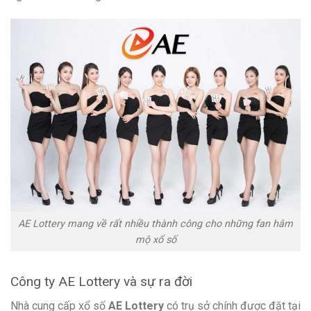
AE Lottery mang về rất nhiều thành công cho những fan hâm
mộ xổ số
Công ty AE Lottery và sự ra đời
Nhà cung cấp xổ số
AE Lottery
có trụ sở chính được đặt tại