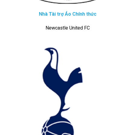
Nhà Tài trợ Áo Chính thức
Newcastle United FC