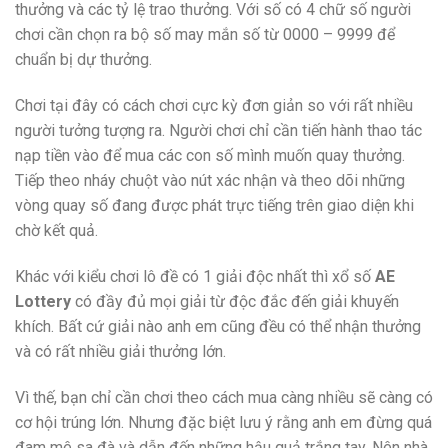
thưởng và các tỷ lệ trao thưởng. Với số có 4 chữ số người
chơi cần chọn ra bộ số may mắn số từ 0000 – 9999 để
chuẩn bị dự thưởng.
Chơi tại đây có cách chơi cực kỳ đơn giản so với rất nhiều
người tưởng tượng ra. Người chơi chỉ cần tiến hành thao tác
nạp tiền vào để mua các con số mình muốn quay thưởng.
Tiếp theo nháy chuột vào nút xác nhận và theo dõi những
vòng quay số đang được phát trực tiếng trên giao diện khi
chờ kết quả.
Khác với kiểu chơi lô đề có 1 giải độc nhất thì xổ số
AE
Lottery
có đầy đủ mọi giải từ độc đắc đến giải khuyến
khích. Bất cứ giải nào anh em cũng đều có thể nhận thưởng
và có rất nhiều giải thưởng lớn.
Vì thế, bạn chỉ cần chơi theo cách mua càng nhiều sẽ càng có
cơ hội trúng lớn. Nhưng đặc biệt lưu ý rằng anh em đừng quá
đam mê sa đà và dẫn đến những hậu quả trắng tay. Nên nhà