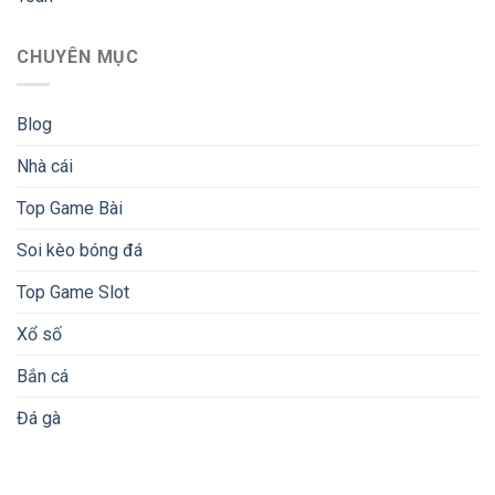
CHUYÊN MỤC
Blog
Nhà cái
Top Game Bài
Soi kèo bóng đá
Top Game Slot
Xổ số
Bắn cá
Đá gà