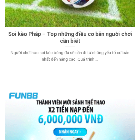
Soi kèo Pháp – Top những điều cơ bản người chơi
cần biết
Người chơi học soi kèo bóng đá sẽ cần đi từ những yếu tố cơ bản
nhất đến nâng cao. Quá trình ...