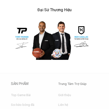
Đại Sứ Thương Hiệu
SẢN PHẨM
Trung Tâm Trợ Giúp
Top Game Bài
Giới thiệu
Soi kèo bóng đá
Liên hệ