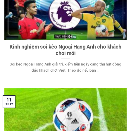
Kinh nghiệm soi kèo Ngoại Hạng Anh cho khách
chơi mới
Soi kèo Ngoại Hạng Anh giải trí, kiếm tiền ngày càng thu hút đông
đảo khách chơi Việt. Theo đó nếu bạn ...
11
Th12