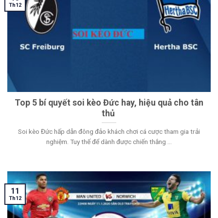
Th12
Top 5 bí quyết soi kèo Đức hay, hiệu quả cho tân
thủ
Soi kèo Đức hấp dẫn đông đảo khách chơi cá cược tham gia trải
nghiệm. Tuy thế để dành được chiến thắng ...
11
Th12