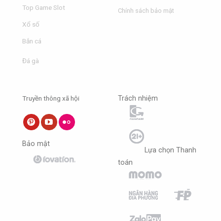
Top Game Slot
Chính sách bảo mật
Xổ số
Bắn cá
Đá gà
Truyền thông xã hội
Trách nhiệm
Bảo mật
Lựa chọn Thanh
toán