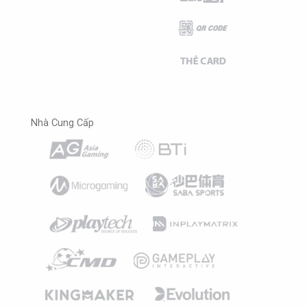
Nhà Cung Cấp