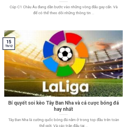
Cúp C1 Châu Âu đang dần bước vào những vòng đấu gay cấn. Và
để có thể theo dõi những thông tin ...
15
Th12
Bí quyết soi kèo Tây Ban Nha và cá cược bóng đá
hay nhất
Tây Ban Nha là cường quốc bóng đá nằm ở trong top đầu trên toàn
thế giới. Và các trận đấu tại ...