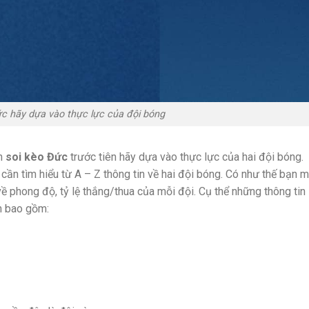
c hãy dựa vào thực lực của đội bóng
ạn
soi kèo Đức
trước tiên hãy dựa vào thực lực của hai đội bóng.
cần tìm hiểu từ A – Z thông tin về hai đội bóng. Có như thế bạn m
ề phong độ, tỷ lệ thắng/thua của mỗi đội. Cụ thể những thông tin
ch bao gồm: