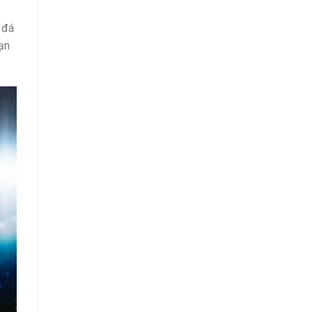
 đá
bạn