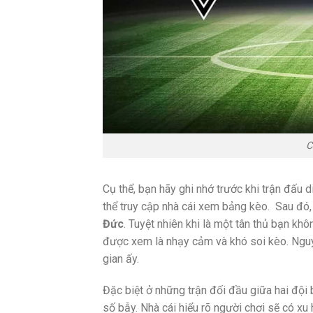
C
Cụ thể, bạn hãy ghi nhớ trước khi trận đấu 
thể truy cập nhà cái xem bảng kèo. Sau đó,
Đức
. Tuyệt nhiên khi là một tân thủ bạn khô
được xem là nhạy cảm và khó soi kèo. Nguyê
gian ấy.
Đặc biệt ở những trận đối đầu giữa hai đội
số bẫy. Nhà cái hiểu rõ người chơi sẽ có xu