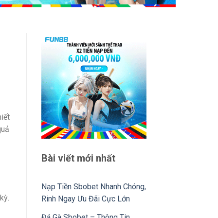
iết
quả
Bài viết mới nhất
Nạp Tiền Sbobet Nhanh Chóng,
kỳ.
Rinh Ngay Ưu Đãi Cực Lớn
Đá Gà Sbobet – Thông Tin