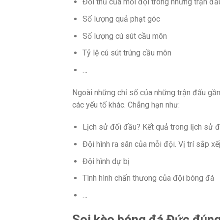
Đối thủ của mỗi đội trong những trận đấ
Số lượng quả phạt góc
Số lượng cú sút cầu môn
Tỷ lệ cú sút trúng cầu môn
…
Ngoài những chỉ số của những trận đấu gầ
các yếu tố khác. Chẳng hạn như:
Lịch sử đối đầu? Kết quả trong lịch sử 
Đội hình ra sân của mỗi đội. Vị trí sắp x
Đội hình dự bị
Tình hình chấn thương của đội bóng đá
…
Soi kèo bóng đá Đức đún