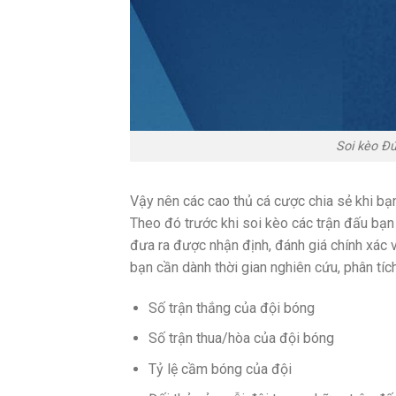
Soi kèo Đứ
Vậy nên các cao thủ cá cược chia sẻ khi b
Theo đó trước khi soi kèo các trận đấu bạn 
đưa ra được nhận định, đánh giá chính xác v
bạn cần dành thời gian nghiên cứu, phân tí
Số trận thắng của đội bóng
Số trận thua/hòa của đội bóng
Tỷ lệ cầm bóng của đội