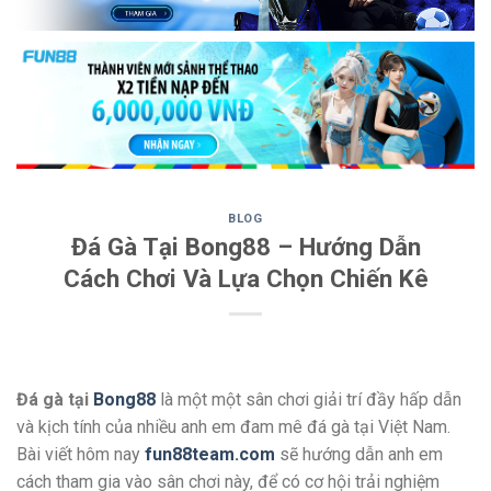
BLOG
Đá Gà Tại Bong88 – Hướng Dẫn
Cách Chơi Và Lựa Chọn Chiến Kê
Đá gà tại
Bong88
là một một sân chơi giải trí đầy hấp dẫn
và kịch tính của nhiều anh em đam mê đá gà tại Việt Nam.
Bài viết hôm nay
fun88team.com
sẽ hướng dẫn anh em
cách tham gia vào sân chơi này, để có cơ hội trải nghiệm