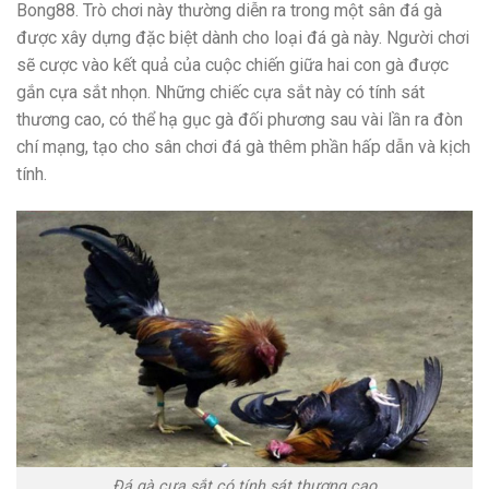
Bong88. Trò chơi này thường diễn ra trong một sân đá gà
được xây dựng đặc biệt dành cho loại đá gà này. Người chơi
sẽ cược vào kết quả của cuộc chiến giữa hai con gà được
gắn cựa sắt nhọn. Những chiếc cựa sắt này có tính sát
thương cao, có thể hạ gục gà đối phương sau vài lần ra đòn
chí mạng, tạo cho sân chơi đá gà thêm phần hấp dẫn và kịch
tính.
Đá gà cựa sắt có tính sát thương cao