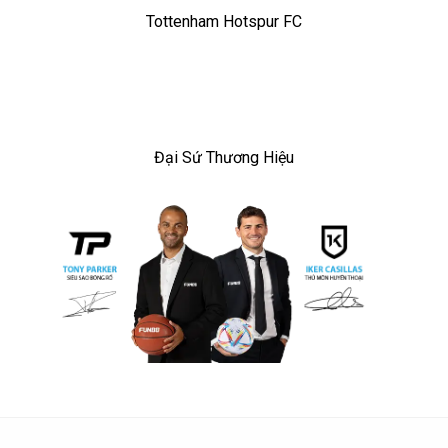
Tottenham Hotspur FC
Đại Sứ Thương Hiệu