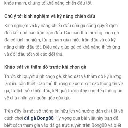
khỏe mạnh, chứng tỏ khả năng chiến đấu tốt.
Chú ý tới kinh nghiệm và kỹ năng chiến đấu
Kinh nghiệm và kỹ năng chiến đấu của gà cũng quyết định
đến kết quả các trận trận đấu. Các cao thủ thường chọn gà
đã có kinh nghiệm, từng tham gia nhiều trận đấu và có kỹ
năng chiến đấu tốt. Điều này giúp gà có khả năng thích ứng
và đối đầu tốt với các đối thủ.
Khảo sát và thăm dò trước khi chọn gà
Trước khi quyết định chọn gà, khảo sát và thăm dò kỹ lưỡng
là điều cần thiết. Cao thủ thường sẽ xem xét các thông tin về
gà, từ lịch sử chiến đấu, kết quả trước đây cho đến thông tin
về chủ nhân và nguồn gốc của gà.
Trên đây là một số thông tin hữu ích và hướng dẫn chi tiết về
cách chơi
đá gà Bong88
. Hy vọng qua bài viết này bạn đã
biết cách tham gia vào đá gà trực tuyến trên Bong88 và biết