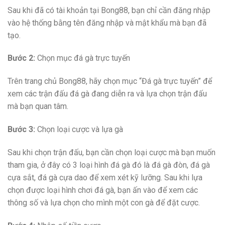
Sau khi đã có tài khoản tại Bong88, bạn chỉ cần đăng nhập
vào hệ thống bằng tên đăng nhập và mật khẩu mà bạn đã
tạo.
Bước 2:
Chọn mục đá gà trực tuyến
Trên trang chủ Bong88, hãy chọn mục “Đá gà trực tuyến” để
xem các trận đấu đá gà đang diễn ra và lựa chọn trận đấu
mà bạn quan tâm.
Bước 3:
Chọn loại cược và lựa gà
Sau khi chọn trận đấu, bạn cần chọn loại cược mà bạn muốn
tham gia, ở đây có 3 loại hình đá gà đó là đá gà đòn, đá gà
cựa sắt, đá gà cựa dao để xem xét kỹ lưỡng. Sau khi lựa
chọn được loại hình chơi đá gà, bạn ấn vào để xem các
thông số và lựa chọn cho mình một con gà để đặt cược.