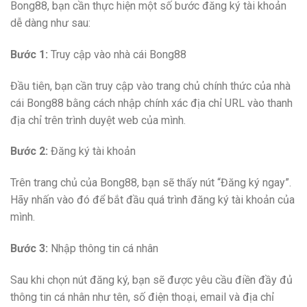
Bong88, bạn cần thực hiện một số bước đăng ký tài khoản
dễ dàng như sau:
Bước 1:
Truy cập vào nhà cái Bong88
Đầu tiên, bạn cần truy cập vào trang chủ chính thức của nhà
cái Bong88 bằng cách nhập chính xác địa chỉ URL vào thanh
địa chỉ trên trình duyệt web của mình.
Bước 2:
Đăng ký tài khoản
Trên trang chủ của Bong88, bạn sẽ thấy nút “Đăng ký ngay”.
Hãy nhấn vào đó để bắt đầu quá trình đăng ký tài khoản của
mình.
Bước 3:
Nhập thông tin cá nhân
Sau khi chọn nút đăng ký, bạn sẽ được yêu cầu điền đầy đủ
thông tin cá nhân như tên, số điện thoại, email và địa chỉ