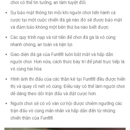
chơi có thể tin tưởng, an tâm tuyệt đối.
Sự bảo mật thông tin mỗi khi người chơi tiến hành cá
cược tại một cuộc chiến đá gà nào đó sẽ được bảo mật
và đảm bảo không một bên thứ ba nào biết được.
Các quy trình nạp và rút tiền để chơi đá gà là vô cùng
nhanh chóng, an toàn và tiện lợi.
Giao diện đá gà của Fun88 luôn bắt mắt và hấp dẫn
người chơi. Hơn nữa, cách thức bày trí để phát trực tiếp là
vô cùng hài hòa.
Hình ảnh thi đấu của các thần kê tại Fun88 đều được hiển
thị và quay rõ nét vô cùng. Điều này có thể làm người chơi
dễ dàng theo dõi trận đấu và đặt cược hơn.
Người chơi sẽ có vô vàn cơ hội được chiêm ngưỡng các
trận đấu vô cùng mãn nhãn và hấp dẫn đến từ những
chiến thần của Fun88.