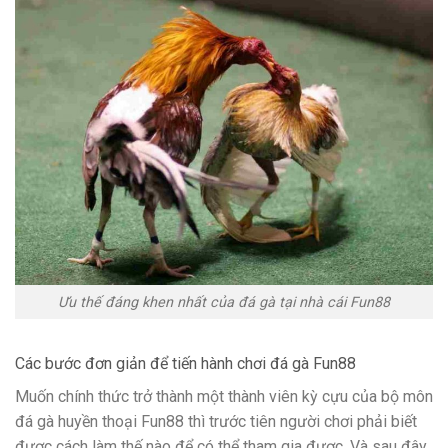
Ưu thế đáng khen nhất của đá gà tại nhà cái Fun88
Các bước đơn giản để tiến hành chơi đá gà Fun88
Muốn chính thức trở thành một thành viên kỳ cựu của bộ môn
đá gà huyền thoại Fun88 thì trước tiên người chơi phải biết
được cách làm thế nào để có thể tham gia được. Và sau đây