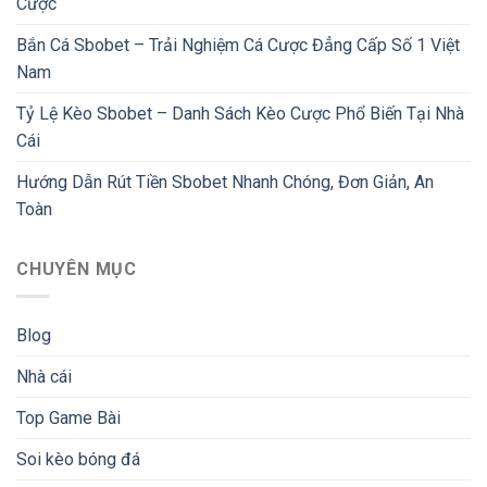
Cược
Bắn Cá Sbobet – Trải Nghiệm Cá Cược Đẳng Cấp Số 1 Việt
Nam
Tỷ Lệ Kèo Sbobet – Danh Sách Kèo Cược Phổ Biến Tại Nhà
Cái
Hướng Dẫn Rút Tiền Sbobet Nhanh Chóng, Đơn Giản, An
Toàn
CHUYÊN MỤC
Blog
Nhà cái
Top Game Bài
Soi kèo bóng đá