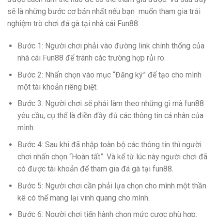
sẽ là những bước cơ bản nhất nếu bạn muốn tham gia trải
nghiệm trò chơi đá gà tại nhà cái Fun88.
Bước 1: Người chơi phải vào đường link chính thống của
nhà cái Fun88 để tránh các trường hợp rủi ro.
Bước 2: Nhấn chọn vào mục “Đăng ký” để tạo cho mình
một tài khoản riêng biệt.
Bước 3: Người chơi sẽ phải làm theo những gì mà fun88
yêu cầu, cụ thể là điền đầy đủ các thông tin cá nhân của
mình.
Bước 4: Sau khi đã nhập toàn bộ các thông tin thì người
chơi nhấn chọn “Hoàn tất”. Và kể từ lúc này người chơi đã
có được tài khoản để tham gia đá gà tại fun88.
Bước 5: Người chơi cần phải lựa chọn cho mình một thần
kê có thể mang lại vinh quang cho mình.
Bước 6: Người chơi tiến hành chọn mức cược phù hợp.