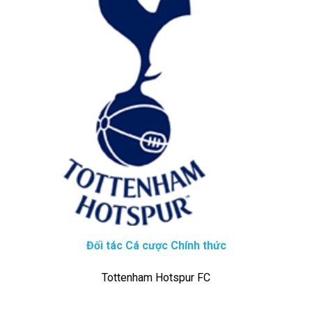
Đối tác Cá cược Chính thức
Tottenham Hotspur FC