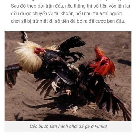
Sau đó theo dõi trận đấu, nếu thắng thì số tiền vốn lẫn lãi
đều được chuyển về tài khoản, nếu như thua thì người
chơi sẽ bị trừ mất đi số tiền đã bỏ ra để cược ban đầu.
Các bước tiến hành chơi đá gà ở Fun88