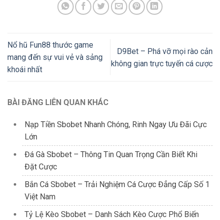
Nổ hũ Fun88 thước game
D9Bet – Phá vỡ mọi rào cản
mang đến sự vui vẻ và sảng
không gian trực tuyến cá cược
khoái nhất
BÀI ĐĂNG LIÊN QUAN KHÁC
Nạp Tiền Sbobet Nhanh Chóng, Rinh Ngay Ưu Đãi Cực
Lớn
Đá Gà Sbobet – Thông Tin Quan Trọng Cần Biết Khi
Đặt Cược
Bắn Cá Sbobet – Trải Nghiệm Cá Cược Đẳng Cấp Số 1
Việt Nam
Tỷ Lệ Kèo Sbobet – Danh Sách Kèo Cược Phổ Biến