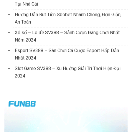
Tại Nhà Cái
Hướng Dẫn Rút Tiền Sbobet Nhanh Chóng, Đơn Giản,
An Toàn
Xổ số – Lô đề SV388 – Sảnh Cược Đáng Chơi Nhất
Năm 2024
Esport SV388 – Sân Chơi Cá Cược Esport Hấp Dẫn
Nhất 2024
Slot Game SV388 – Xu Hướng Giải Trí Thời Hiện Đại
2024