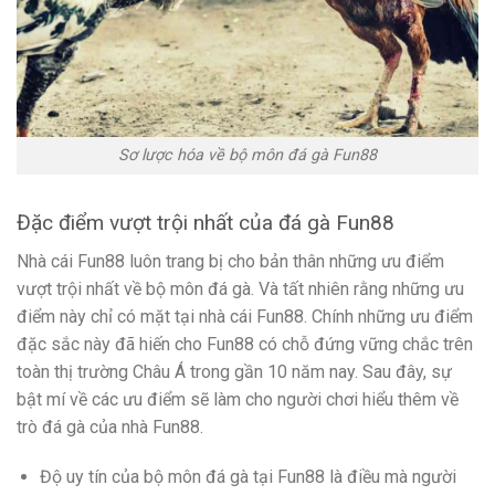
Sơ lược hóa về bộ môn đá gà Fun88
Đặc điểm vượt trội nhất của đá gà Fun88
Nhà cái Fun88 luôn trang bị cho bản thân những ưu điểm
vượt trội nhất về bộ môn đá gà. Và tất nhiên rằng những ưu
điểm này chỉ có mặt tại nhà cái Fun88. Chính những ưu điểm
đặc sắc này đã hiến cho Fun88 có chỗ đứng vững chắc trên
toàn thị trường Châu Á trong gần 10 năm nay. Sau đây, sự
bật mí về các ưu điểm sẽ làm cho người chơi hiểu thêm về
trò đá gà của nhà Fun88.
Độ uy tín của bộ môn đá gà tại Fun88 là điều mà người