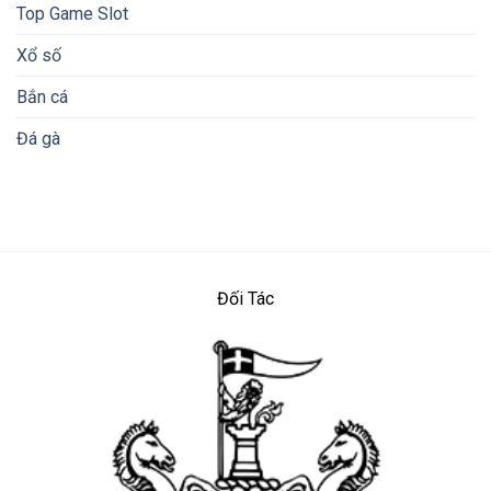
Top Game Slot
Xổ số
Bắn cá
Đá gà
Đối Tác