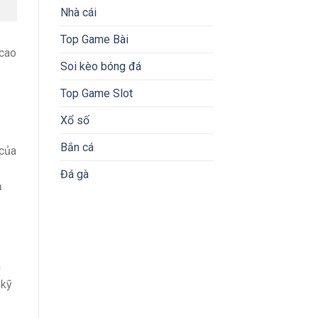
Nhà cái
Top Game Bài
 cao
Soi kèo bóng đá
Top Game Slot
Xổ số
Bắn cá
 của
Đá gà
ạ
n
 kỹ