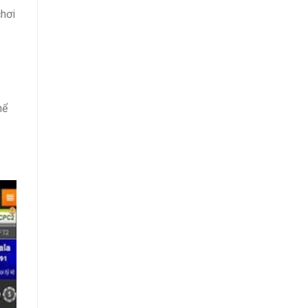
chơi
hể