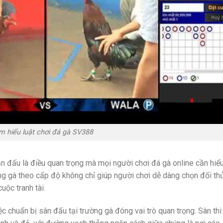
m hiểu luật chơi đá gà SV388
ận đấu là điều quan trọng mà mọi người chơi đá gà online cần hiểu
ng gà theo cấp độ không chỉ giúp người chơi dễ dàng chọn đối th
ộc tranh tài.
ệc chuẩn bị sân đấu tại trường gà đóng vai trò quan trọng. Sàn thi