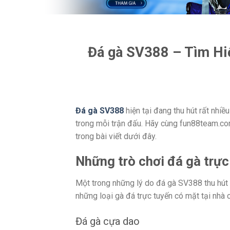
Đá gà SV388 – Tìm Hi
Đá gà SV388
hiện tại đang thu hút rất nhi
trong mỗi trận đấu. Hãy cùng fun88team.co
trong bài viết dưới đây.
Những trò chơi đá gà trự
Một trong những lý do đá gà SV388 thu hút 
những loại gà đá trực tuyến có mặt tại nhà cá
Đá gà cựa dao