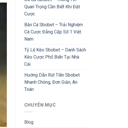
Quan Trọng Cần Biết Khi Đặt
Cược
Bắn Cá Sbobet – Trải Nghiệm
Cá Cược Đẳng Cấp Số 1 Việt
Nam
Tỷ Lệ Kèo Sbobet – Danh Sách
Kèo Cược Phổ Biến Tại Nhà
Cái
Hướng Dẫn Rút Tiền Sbobet
Nhanh Chóng, Đơn Giản, An
Toàn
CHUYÊN MỤC
Blog