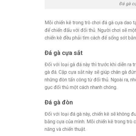
Đá gà cự
Mỗi chiến kê trong trò chơi đá gà cựa dao 
để chiến đấu với đối thủ. Người chơi sẽ mộ
chiến kê đều phải tìm cách để sống sót bằn
Đá gà cựa sắt
Đối với loại gà đá này thì trước khi diễn r
gà đá. Cặp cựa sắt này sẽ giúp chân gà đứn
những đòn tấn công từ đối thủ. Ngoài ra, nh
gục đối thủ một cách nhanh chóng.
Đá gà đòn
Đối với loại đá gà này, chiến kê sẽ không đ
bằng cựa của mình. Mỗi chiến kê trong trò 
năng và chiến thuật.