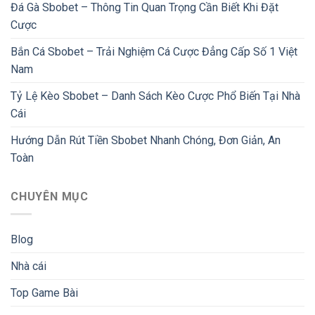
Đá Gà Sbobet – Thông Tin Quan Trọng Cần Biết Khi Đặt
Cược
Bắn Cá Sbobet – Trải Nghiệm Cá Cược Đẳng Cấp Số 1 Việt
Nam
Tỷ Lệ Kèo Sbobet – Danh Sách Kèo Cược Phổ Biến Tại Nhà
Cái
Hướng Dẫn Rút Tiền Sbobet Nhanh Chóng, Đơn Giản, An
Toàn
CHUYÊN MỤC
Blog
Nhà cái
Top Game Bài