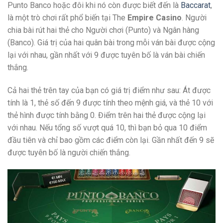
Punto Banco hoặc đôi khi nó còn được biết đến là
Baccarat
,
là một trò chơi rất phổ biến tại The
Empire Casino
. Người
chia bài rút hai thẻ cho Người chơi (Punto) và Ngân hàng
(Banco). Giá trị của hai quân bài trong mỗi ván bài được cộng
lại với nhau, gần nhất với 9 được tuyên bố là ván bài chiến
thắng.
Cả hai thẻ trên tay của bạn có giá trị điểm như sau: Át được
tính là 1, thẻ số đến 9 được tính theo mệnh giá, và thẻ 10 với
thẻ hình được tính bằng 0. Điểm trên hai thẻ được cộng lại
với nhau. Nếu tổng số vượt quá 10, thì bạn bỏ qua 10 điểm
đầu tiên và chỉ bao gồm các điểm còn lại. Gần nhất đến 9 sẽ
được tuyên bố là người chiến thắng.