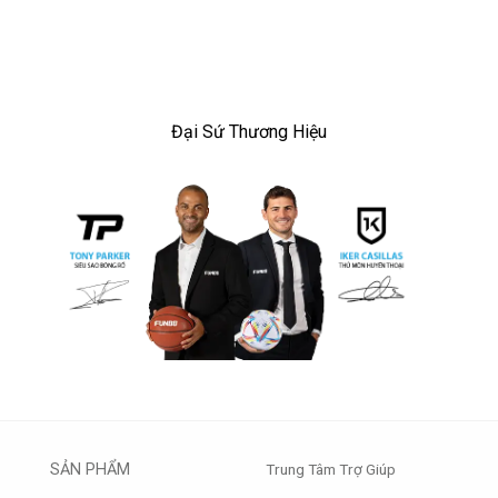
Đại Sứ Thương Hiệu
SẢN PHẨM
Trung Tâm Trợ Giúp