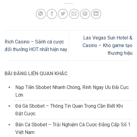
Las Vegas Sun Hotel &
Rich Casino – Sảnh cá cược
Casino – Kho game tạo
đổi thưởng HOT nhất hiện nay
thương hiệu
BÀI ĐĂNG LIÊN QUAN KHÁC
Nạp Tiền Sbobet Nhanh Chóng, Rinh Ngay Ưu Đãi Cực
Lớn
Đá Gà Sbobet – Thông Tin Quan Trọng Cần Biết Khi
Đặt Cược
Bắn Cá Sbobet – Trải Nghiệm Cá Cược Đẳng Cấp Số 1
Việt Nam