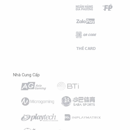
Nhà Cung Cấp