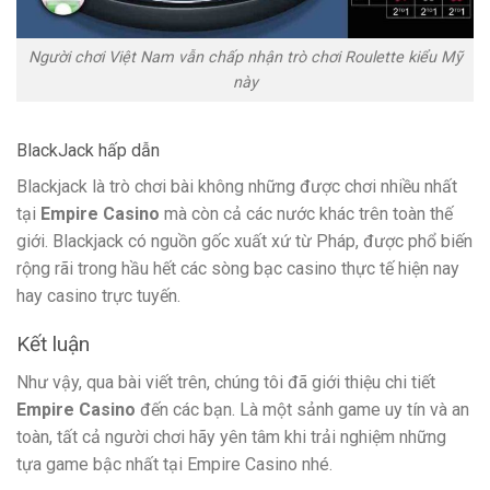
Người chơi Việt Nam vẫn chấp nhận trò chơi Roulette kiểu Mỹ
này
BlackJack hấp dẫn
Blackjack là trò chơi bài không những được chơi nhiều nhất
tại
Empire Casino
mà còn cả các nước khác trên toàn thế
giới. Blackjack có nguồn gốc xuất xứ từ Pháp, được phổ biến
rộng rãi trong hầu hết các sòng bạc casino thực tế hiện nay
hay casino trực tuyến.
Kết luận
Như vậy, qua bài viết trên, chúng tôi đã giới thiệu chi tiết
Empire Casino
đến các bạn. Là một sảnh game uy tín và an
toàn, tất cả người chơi hãy yên tâm khi trải nghiệm những
tựa game bậc nhất tại Empire Casino nhé.