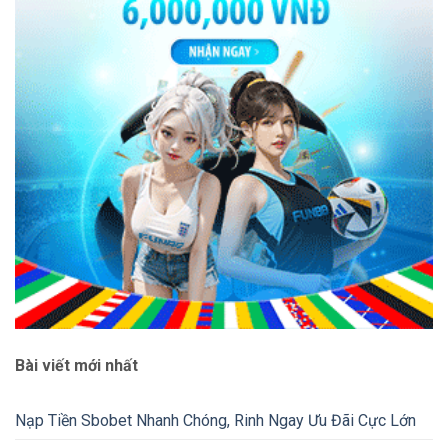
Bài viết mới nhất
Nạp Tiền Sbobet Nhanh Chóng, Rinh Ngay Ưu Đãi Cực Lớn