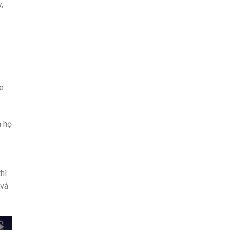
,
e
à họ
hì
 và