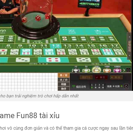
cho bạn trải nghiệm trò chơi hấp dẫn nhất
game Fun88 tài xỉu
chơi vô cùng đơn giản và có thể tham gia cá cược ngay sau lần tiê