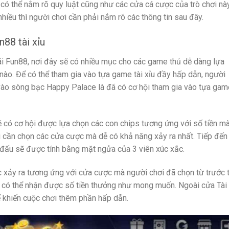
 có thể nắm rõ quy luật cũng như các cửa cá cược của trò chơi này
hiều thì người chơi cần phải nắm rõ các thông tin sau đây.
88 tài xỉu
ái Fun88, nơi đây sẽ có nhiều mục cho các game thủ dễ dàng lựa
nào. Để có thể tham gia vào tựa game tài xỉu đầy hấp dẫn, người
ào sòng bạc Happy Palace là đã có cơ hội tham gia vào tựa gam
 có cơ hội được lựa chọn các con chips tương ứng với số tiền m
i cần chọn các cửa cược mà dễ có khả năng xảy ra nhất. Tiếp đến
n đấu sẽ được tính bằng mặt ngửa của 3 viên xúc xắc.
c xảy ra tương ứng với cửa cược mà người chơi đã chọn từ trước t
 có thể nhận được số tiền thưởng như mong muốn. Ngoài cửa Tài
ể khiến cuộc chơi thêm phần hấp dẫn.