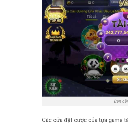
Bạn cần
Các cửa đặt cược của tựa game tà