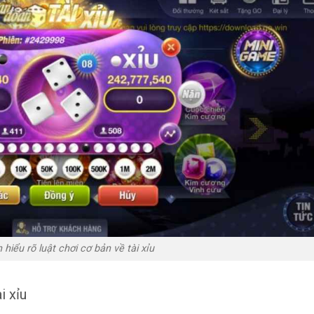
 hiểu rõ luật chơi cơ bản về tài xỉu
i xỉu