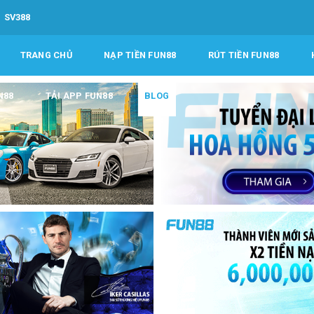
SV388
TRANG CHỦ
NẠP TIỀN FUN88
RÚT TIỀN FUN88
N88
TẢI APP FUN88
BLOG