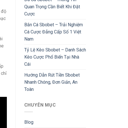
Quan Trọng Cần Biết Khi Đặt
i độ
Cược
bạc
Bắn Cá Sbobet – Trải Nghiệm
Cá Cược Đẳng Cấp Số 1 Việt
ài
Nam
me
Tỷ Lệ Kèo Sbobet – Danh Sách
Kèo Cược Phổ Biến Tại Nhà
Cái
ấp
 chỉ
Hướng Dẫn Rút Tiền Sbobet
Nhanh Chóng, Đơn Giản, An
Toàn
CHUYÊN MỤC
Blog