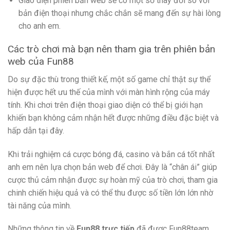
Giao diện phiên bản web sẽ có một số thay đổi so với
bản điện thoại nhưng chắc chắn sẽ mang đến sự hài lòng
cho anh em.
Các trò chơi mà bạn nên tham gia trên phiên bản
web của Fun88
Do sự đặc thù trong thiết kế, một số game chỉ thật sự thể
hiện được hết ưu thế của mình với màn hình rộng của máy
tính. Khi chơi trên điện thoại giao diện có thể bị giới hạn
khiến bạn không cảm nhận hết được những điều đặc biệt và
hấp dẫn tại đây.
Khi trải nghiệm cá cược bóng đá, casino và bắn cá tốt nhất
anh em nên lựa chọn bản web để chơi. Đây là “chân ái” giúp
cược thủ cảm nhận được sự hoàn mỹ của trò chơi, tham gia
chinh chiến hiệu quả và có thể thu được số tiền lớn lớn nhờ
tài năng của mình.
Những thông tin về
Fun88 trực tiếp
đã được Fun88team