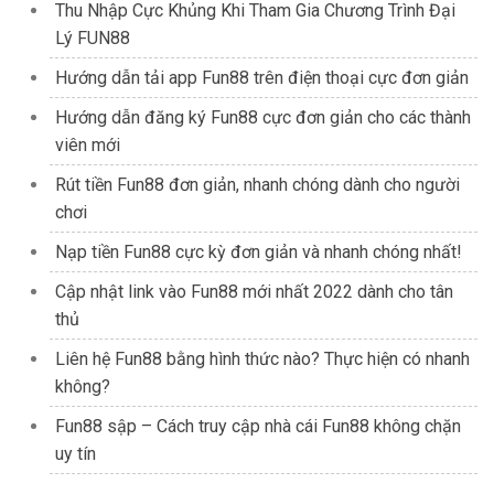
Thu Nhập Cực Khủng Khi Tham Gia Chương Trình Đại
Lý FUN88
Hướng dẫn tải app Fun88 trên điện thoại cực đơn giản
Hướng dẫn đăng ký Fun88 cực đơn giản cho các thành
viên mới
Rút tiền Fun88 đơn giản, nhanh chóng dành cho người
chơi
Nạp tiền Fun88 cực kỳ đơn giản và nhanh chóng nhất!
Cập nhật link vào Fun88 mới nhất 2022 dành cho tân
thủ
Liên hệ Fun88 bằng hình thức nào? Thực hiện có nhanh
không?
Fun88 sập – Cách truy cập nhà cái Fun88 không chặn
uy tín