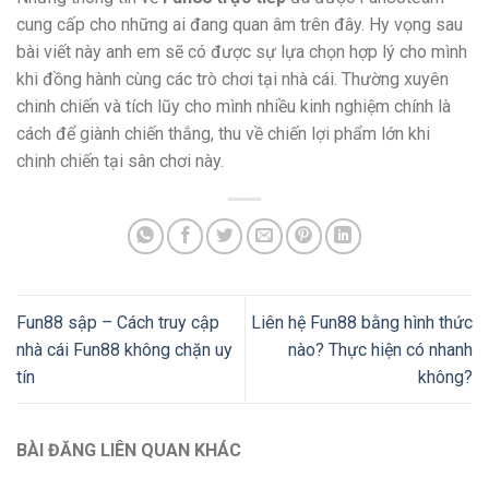
cung cấp cho những ai đang quan âm trên đây. Hy vọng sau
bài viết này anh em sẽ có được sự lựa chọn hợp lý cho mình
khi đồng hành cùng các trò chơi tại nhà cái. Thường xuyên
chinh chiến và tích lũy cho mình nhiều kinh nghiệm chính là
cách để giành chiến thắng, thu về chiến lợi phẩm lớn khi
chinh chiến tại sân chơi này.
Fun88 sập – Cách truy cập
Liên hệ Fun88 bằng hình thức
nhà cái Fun88 không chặn uy
nào? Thực hiện có nhanh
tín
không?
BÀI ĐĂNG LIÊN QUAN KHÁC