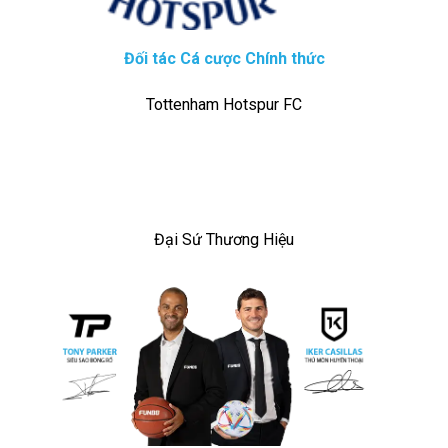
Đối tác Cá cược Chính thức
Tottenham Hotspur FC
Đại Sứ Thương Hiệu