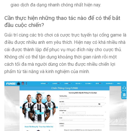
giao dịch đa dạng nhanh chóng nhất hiện nay.
Cần thực hiện những thao tác nào để có thể bắt
đầu cuộc chiến?
Giải trí cùng các trò chơi cá cược trực tuyến tại cổng game là
điều được nhiều anh em yêu thích. Hiện nay có khá nhiều nhà
cái được thành lập để phục vụ mục đích này cho cược thủ.
Không chỉ có thể tận dụng khoảng thời gian rảnh rỗi một
cách tối đa mà người dùng còn thu được nhiều chiến lợi
phẩm từ tài năng và kinh nghiệm của mình.