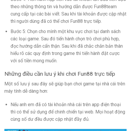
theo những thông tin và hướng dẫn được Fun88team
cung cấp tại các bài viết. Sau khi tài khoản được cập nhật
thì người dùng đã có thể chơi Fun88 trực tiếp.
Bước 5: Chọn cho mình một khu vực chơi tại danh sách
các loại game. Sau đó tiến hành chọn trò chơi phù hợp,
đọc hướng dẫn cẩn thận. Sau khi đã chắc chắn bản thân
hiểu rõ các quy định trong game thì tiến hành đặt cược
với số tiền mong muốn.
Những điều cần lưu ý khi chơi Fun88 trực tiếp
Một số lưu ý sau đây sẽ giúp bạn chơi game tại nhà cái trên
máy tính dễ dàng hơn:
Nếu anh em đã có tài khoản nhà cái trên app điện thoại
thì có thể sử dụng để chinh chiến tại web. Mọi hoạt động
cùng số dư đều được cập nhật đầy đủ.