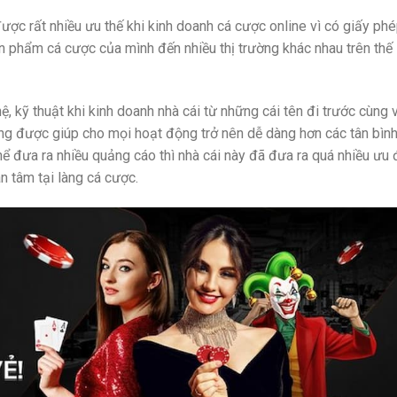
ược rất nhiều ưu thế khi kinh doanh cá cược online vì có giấy ph
 phẩm cá cược của mình đến nhiều thị trường khác nhau trên thế
, kỹ thuật khi kinh doanh nhà cái từ những cái tên đi trước cùng 
ng được giúp cho mọi hoạt động trở nên dễ dàng hơn các tân bìn
hể đưa ra nhiều quảng cáo thì nhà cái này đã đưa ra quá nhiều ưu 
n tâm tại làng cá cược.