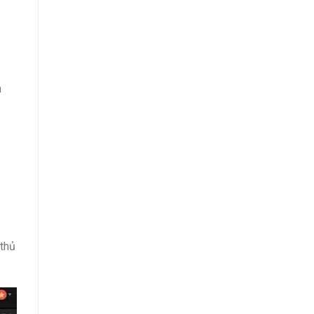
n
 thủ