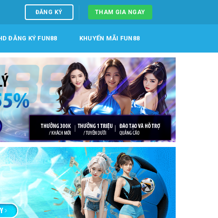
ĐĂNG KÝ
THAM GIA NGAY
HD ĐĂNG KÝ FUN88
KHUYẾN MÃI FUN88