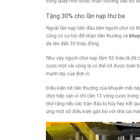
vòng quay mới được nhận thưởng sau đó l
Tặng 30% cho lần nạp thứ ba
Ngoài lần nạp tiền đầu tiên người chơi có th
cũng có cơ hội để nhận tiền thưởng và
khuy
đa lên đến 30 triệu đồng.
Như vậy người chơi nạp tầm 93 triệu là đã c
cược một vài vòng là có thể rút được toàn bộ
mạnh tay của đơn vị.
Điều kiện rút tiền thưởng của khuyến mãi n
chơi tiếp cận vì chỉ cần 13 vòng cược trong 
nhớ rằng nếu các trận đấu bị hủy hay kết q
ứng một số điều kiện gắn bó với nhà cái mà t