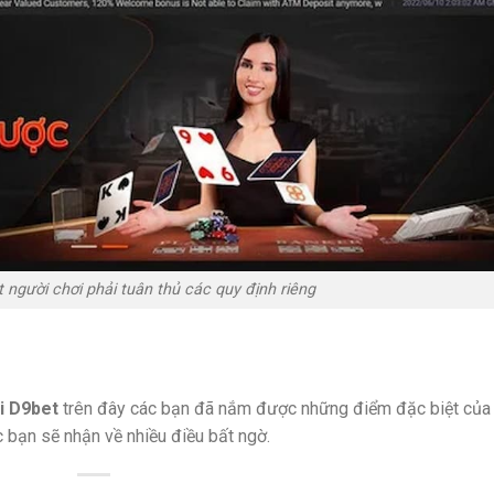
người chơi phải tuân thủ các quy định riêng
i D9bet
trên đây các bạn đã nắm được những điểm đặc biệt của
ác bạn sẽ nhận về nhiều điều bất ngờ.