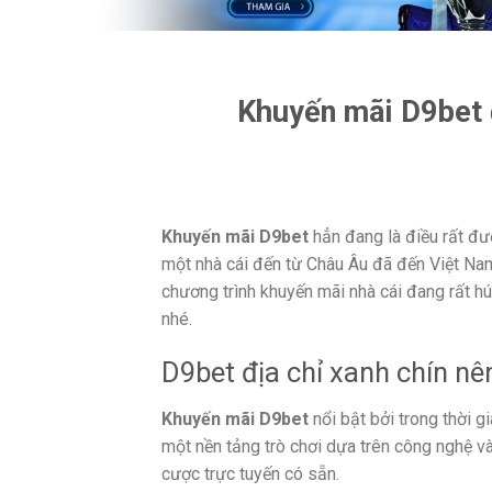
Khuyến mãi D9bet đ
Khuyến mãi D9bet
hẳn đang là điều rất đư
một nhà cái đến từ Châu Âu đã đến Việt Nam
chương trình khuyến mãi nhà cái đang rất h
nhé.
D9bet địa chỉ xanh chín n
Khuyến mãi D9bet
nổi bật bởi trong thời g
một nền tảng trò chơi dựa trên công nghệ v
cược trực tuyến có sẵn.