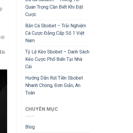
Quan Trọng Cần Biết Khi Đặt
ép
Cược
Bắn Cá Sbobet – Trải Nghiệm
Cá Cược Đẳng Cấp Số 1 Việt
với
Nam
h
Tỷ Lệ Kèo Sbobet – Danh Sách
đãi
Kèo Cược Phổ Biến Tại Nhà
Cái
Hướng Dẫn Rút Tiền Sbobet
Nhanh Chóng, Đơn Giản, An
Toàn
CHUYÊN MỤC
Blog