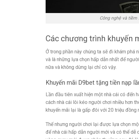
Công nghệ và tiềm l
Các chương trình khuyến 
Ở trong phần này chúng ta sẽ đi khám phá n
và là những lựa chọn hấp dẫn nhất để người 
nữa và không dừng lại chỉ có vậy.
Khuyến mãi D9bet tặng tiền nạp l
Lần đầu tiên xuất hiện một nhà cái có đến h
cách nhà cái lôi kéo người chơi nhiều hơn 
khuyến mãi lại là gấp đôi với 20 triệu đồn
Thế nhưng người chơi lại được lựa chọn một
để nhà cái hấp dẫn người mới và có thể dễ d