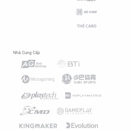
Nhà Cung Cấp