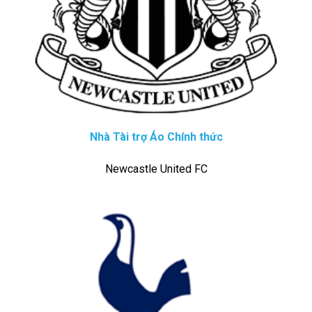
Nhà Tài trợ Áo Chính thức
Newcastle United FC