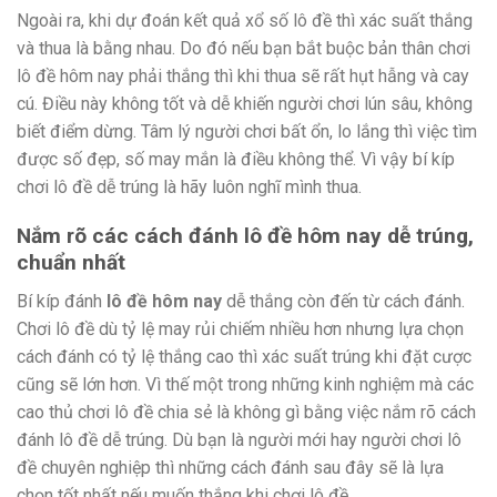
Ngoài ra, khi dự đoán kết quả xổ số lô đề thì xác suất thắng
và thua là bằng nhau. Do đó nếu bạn bắt buộc bản thân chơi
lô đề hôm nay phải thắng thì khi thua sẽ rất hụt hẫng và cay
cú. Điều này không tốt và dễ khiến người chơi lún sâu, không
biết điểm dừng. Tâm lý người chơi bất ổn, lo lắng thì việc tìm
được số đẹp, số may mắn là điều không thể. Vì vậy bí kíp
chơi lô đề dễ trúng là hãy luôn nghĩ mình thua.
Nắm rõ các cách đánh lô đề hôm nay dễ trúng,
chuẩn nhất
Bí kíp đánh
lô đề hôm nay
dễ thắng còn đến từ cách đánh.
Chơi lô đề dù tỷ lệ may rủi chiếm nhiều hơn nhưng lựa chọn
cách đánh có tỷ lệ thắng cao thì xác suất trúng khi đặt cược
cũng sẽ lớn hơn. Vì thế một trong những kinh nghiệm mà các
cao thủ chơi lô đề chia sẻ là không gì bằng việc nắm rõ cách
đánh lô đề dễ trúng. Dù bạn là người mới hay người chơi lô
đề chuyên nghiệp thì những cách đánh sau đây sẽ là lựa
chọn tốt nhất nếu muốn thắng khi chơi lô đề.