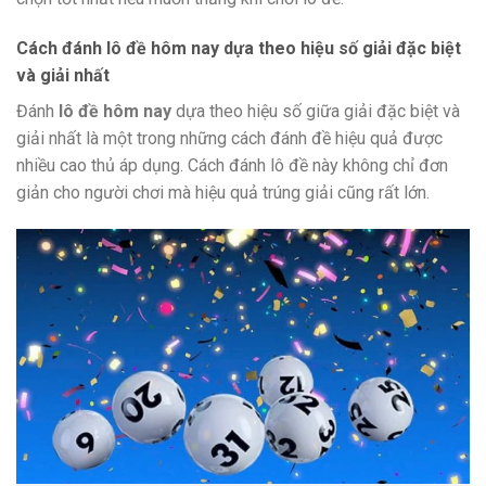
Cách đánh lô đề hôm nay dựa theo hiệu số giải đặc biệt
và giải nhất
Đánh
lô đề hôm nay
dựa theo hiệu số giữa giải đặc biệt và
giải nhất là một trong những cách đánh đề hiệu quả được
nhiều cao thủ áp dụng. Cách đánh lô đề này không chỉ đơn
giản cho người chơi mà hiệu quả trúng giải cũng rất lớn.