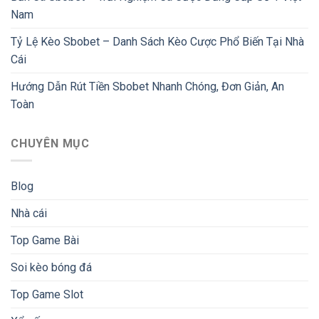
Nam
Tỷ Lệ Kèo Sbobet – Danh Sách Kèo Cược Phổ Biến Tại Nhà
Cái
Hướng Dẫn Rút Tiền Sbobet Nhanh Chóng, Đơn Giản, An
Toàn
CHUYÊN MỤC
Blog
Nhà cái
Top Game Bài
Soi kèo bóng đá
Top Game Slot