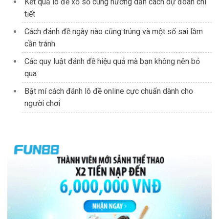
Kết quả lô đề xổ số cùng hướng dẫn cách dự đoán chi
tiết
Cách đánh đề ngày nào cũng trúng và một số sai lầm
cần tránh
Các quy luật đánh đề hiệu quả mà bạn không nên bỏ
qua
Bật mí cách đánh lô đề online cực chuẩn dành cho
người chơi