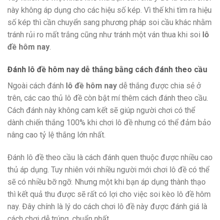
này không áp dụng cho các hiệu số kép. Vì thế khi tìm ra hiệu
số kép thì cần chuyển sang phương pháp soi cầu khác nhằm
tránh rủi ro mất trắng cũng như tránh một ván thua khi soi
lô
đề hôm nay
.
Đánh lô đề hôm nay dễ thắng bằng cách đánh theo cầu
Ngoài cách đánh
lô đề hôm nay
dễ thắng được chia sẻ ở
trên, các cao thủ lô đề còn bật mí thêm cách đánh theo cầu.
Cách đánh này không cam kết sẽ giúp người chơi có thể
dành chiến thắng 100% khi chơi lô đề nhưng có thể đảm bảo
nâng cao tỷ lệ thắng lớn nhất.
Đánh lô đề theo cầu là cách đánh quen thuộc được nhiều cao
thủ áp dụng. Tuy nhiên với nhiều người mới chơi lô đề có thể
sẽ có nhiều bỡ ngỡ. Nhưng một khi bạn áp dụng thành thạo
thì kết quả thu được sẽ rất có lợi cho việc soi kèo lô đề hôm
nay. Đây chính là lý do cách chơi lô đề này được đánh giá là
cách chơi dễ trúng, chuẩn nhất.