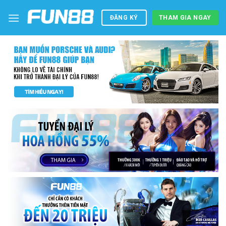
Skip
to
ĐĂNG KÝ
THAM GIA NGAY
content