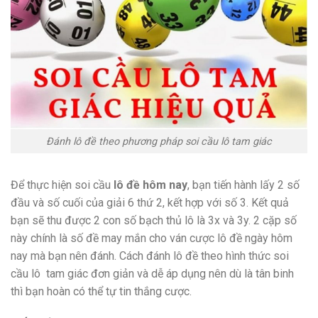
Đánh lô đề theo phương pháp soi cầu lô tam giác
Để thực hiện soi cầu
lô đề hôm nay
, bạn tiến hành lấy 2 số
đầu và số cuối của giải 6 thứ 2, kết hợp với số 3. Kết quả
bạn sẽ thu được 2 con số bạch thủ lô là 3x và 3y. 2 cặp số
này chính là số đề may mắn cho ván cược lô đề ngày hôm
nay mà bạn nên đánh. Cách đánh lô đề theo hình thức soi
cầu lô tam giác đơn giản và dễ áp dụng nên dù là tân binh
thì bạn hoàn có thể tự tin thắng cược.