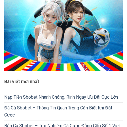
Bài viết mới nhất
Nạp Tiền Sbobet Nhanh Chóng, Rinh Ngay Ưu Đãi Cực Lớn
Đá Gà Sbobet – Thông Tin Quan Trọng Cần Biết Khi Đặt
Cược
Bắn Cá Sbobet – Trải Nghiệm Cá Cược Đẳng Cấp Số 1 Việt