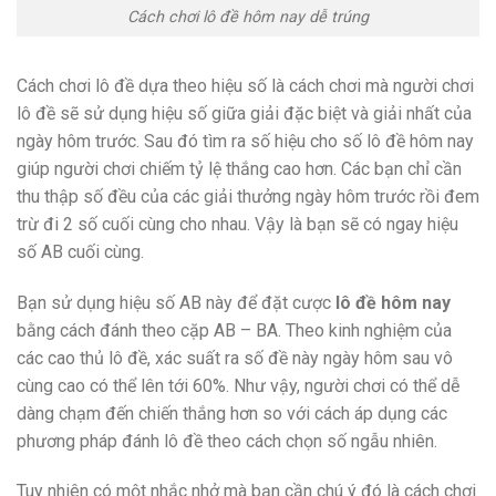
Cách chơi lô đề hôm nay dễ trúng
Cách chơi lô đề dựa theo hiệu số là cách chơi mà người chơi
lô đề sẽ sử dụng hiệu số giữa giải đặc biệt và giải nhất của
ngày hôm trước. Sau đó tìm ra số hiệu cho số lô đề hôm nay
giúp người chơi chiếm tỷ lệ thắng cao hơn. Các bạn chỉ cần
thu thập số đều của các giải thưởng ngày hôm trước rồi đem
trừ đi 2 số cuối cùng cho nhau. Vậy là bạn sẽ có ngay hiệu
số AB cuối cùng.
Bạn sử dụng hiệu số AB này để đặt cược
lô đề hôm nay
bằng cách đánh theo cặp AB – BA. Theo kinh nghiệm của
các cao thủ lô đề, xác suất ra số đề này ngày hôm sau vô
cùng cao có thể lên tới 60%. Như vậy, người chơi có thể dễ
dàng chạm đến chiến thắng hơn so với cách áp dụng các
phương pháp đánh lô đề theo cách chọn số ngẫu nhiên.
Tuy nhiên có một nhắc nhở mà bạn cần chú ý đó là cách chơi