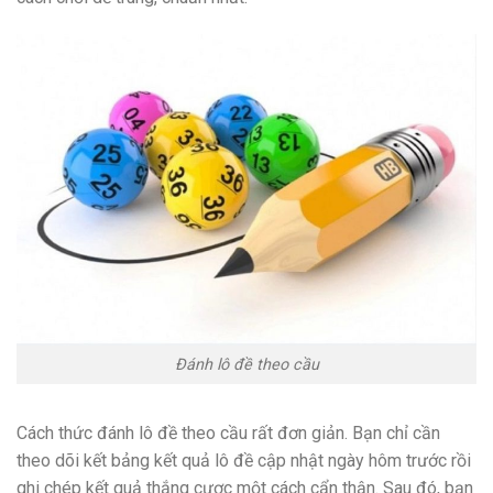
Đánh lô đề theo cầu
Cách thức đánh lô đề theo cầu rất đơn giản. Bạn chỉ cần
theo dõi kết bảng kết quả lô đề cập nhật ngày hôm trước rồi
ghi chép kết quả thắng cược một cách cẩn thận. Sau đó, bạn