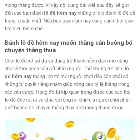
mong thắng được. Vì vậy nội dung bài viết sau đây sẽ gửi
đến các bạn đánh
lô đề hôm nay
những bí kíp đánh lô đề dễ
trúng, chuẩn nhất. Nếu bạn quan tâm hãy cùng dành thời gian
tìm hiểu thêm nhé.
Đánh lô đề hôm nay muốn thắng cần buông bỏ
chuyện thắng thua
Chơi lô đề xổ sổ đã và đang trở thành niềm đam mê cũng
như là thói quen của rất nhiều người. Thế nhưng để chơi
lô
đề hôm nay
thắng lớn thì mỗi người chơi đều cần phải có
những bí quyết riêng nhằm giúp nâng cao tỷ lệ thắng trong
các ván cược. Trong đó bí kíp quan trọng được các cao thủ
lô đề đúc rút ra và chia sẻ rộng rãi chính là người chơi phải
biết buông bỏ chuyện thắng thua mới mong thắng được.