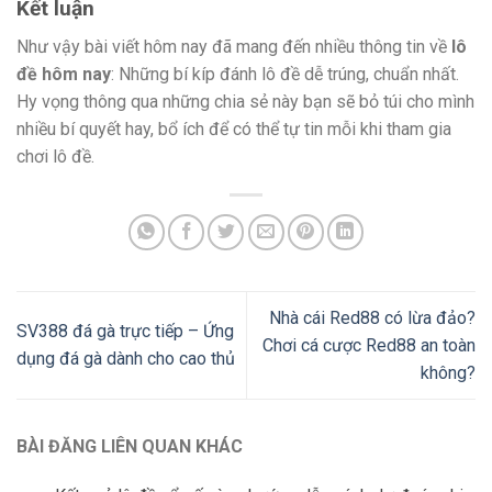
Kết luận
Như vậy bài viết hôm nay đã mang đến nhiều thông tin về
lô
đề hôm nay
: Những bí kíp đánh lô đề dễ trúng, chuẩn nhất.
Hy vọng thông qua những chia sẻ này bạn sẽ bỏ túi cho mình
nhiều bí quyết hay, bổ ích để có thể tự tin mỗi khi tham gia
chơi lô đề.
Nhà cái Red88 có lừa đảo?
SV388 đá gà trực tiếp – Ứng
Chơi cá cược Red88 an toàn
dụng đá gà dành cho cao thủ
không?
BÀI ĐĂNG LIÊN QUAN KHÁC