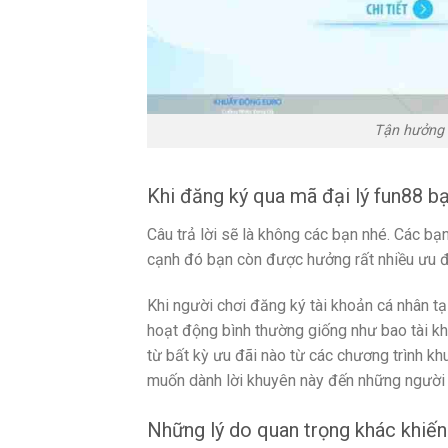
Tận hưởng 
Khi đăng ký qua mã đại lý fun88 b
Câu trả lời sẽ là không các bạn nhé. Các b
cạnh đó bạn còn được hưởng rất nhiều ưu đ
Khi người chơi đăng ký tài khoản cá nhân t
hoạt động bình thường giống như bao tài k
từ bất kỳ ưu đãi nào từ các chương trình kh
muốn dành lời khuyên này đến những người c
Những lý do quan trọng khác khiế