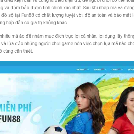
à điều kiện cần và cũng là điều kiện đủ, để người chơi có thể hoà
g và đảm bảo được tính chính xác nhất. Sau khi nhập mã và đăng
đồ sộ tại Fun88 có chất lượng tuyệt vời, độ an toàn và bảo mật l
ặng hấp dẫn có giá trị khủng khác.
t nhiều mã ảo để nhằm mục đích trục lợi cá nhân, lợi dụng lấy thôn
ấu và lừa đảo những người chơi game nên việc chọn lựa mã nào ch
 cùng cần thiết.