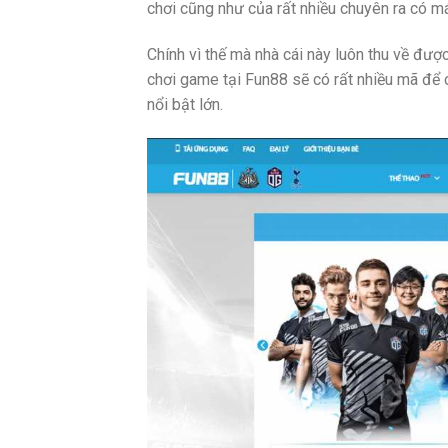
chơi cũng như của rất nhiều chuyên ra có 
Chính vì thế mà nhà cái này luôn thu về đượ
chơi game tại Fun88 sẽ có rất nhiều mã để 
nổi bật lớn.