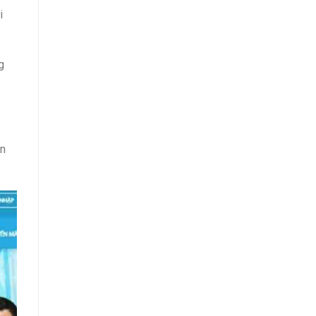
i
g
ên