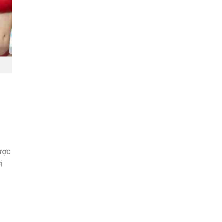
ược
i