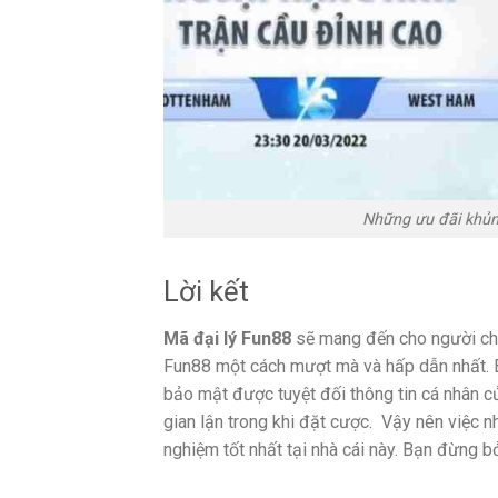
Những ưu đãi khủn
Lời kết
Mã đại lý Fun88
sẽ mang đến cho người chơi 
Fun88 một cách mượt mà và hấp dẫn nhất. B
bảo mật được tuyệt đối thông tin cá nhân c
gian lận trong khi đặt cược. Vậy nên việc n
nghiệm tốt nhất tại nhà cái này. Bạn đừng b