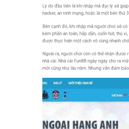
Lý do đầu tiên là khi nhập mã đại lý sẽ giú
hacker, an ninh mạng, hoặc là một bên thứ 3
Bên cạnh đó, khi nhập mã người chơi sẽ có
kém phần an toàn, hấp dẫn, cuốn hút, thú vị, 
được thực hiện một cách vô cùng nhanh ch
Ngoài ra, người chơi còn có thể nhận được r
nhà cái. Nhà cái Fun88 ngày ngày cho ra mắt
mới cũng như lâu năm. Nhưng vẫn đảm bảo 