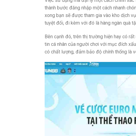
Việc sử dụng mã đại lý một cách chính xác l
thành bước đăng nhập một cách nhanh chón
xong bạn sẽ được tham gia vào kho dịch vụ 
tuyệt đối, đi kèm với đó là hàng ngàn quà t
Bên cạnh đó, trên thị trường hiện hay có rấ
tin cá nhân của người chơi với mục đích x
có chất lượng, đảm bảo độ chính thống là vô