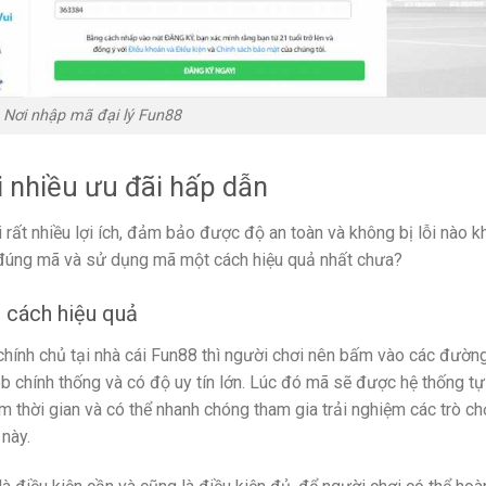
Nơi nhập mã đại lý Fun88
i nhiều ưu đãi hấp dẫn
rất nhiều lợi ích, đảm bảo được độ an toàn và không bị lỗi nào k
 đúng mã và sử dụng mã một cách hiệu quả nhất chưa?
t cách hiệu quả
 chính chủ tại nhà cái Fun88 thì người chơi nên bấm vào các đườn
web chính thống và có độ uy tín lớn. Lúc đó mã sẽ được hệ thống tự
m thời gian và có thể nhanh chóng tham gia trải nghiệm các trò ch
 này.