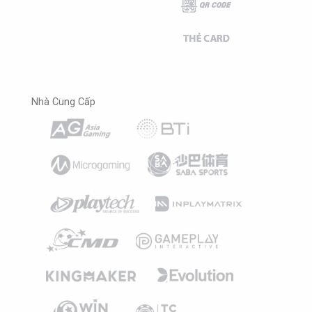
Nhà Cung Cấp