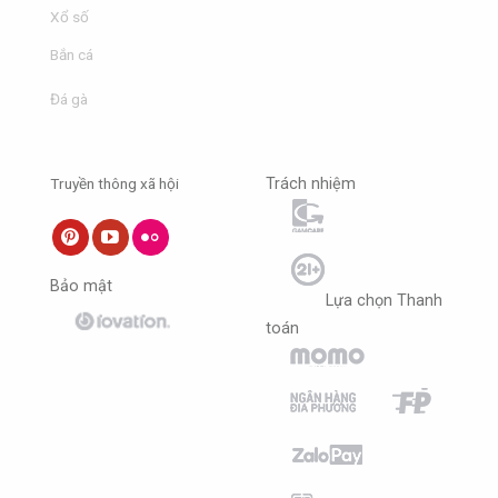
Xổ số
Bắn cá
Đá gà
Truyền thông xã hội
Trách nhiệm
Bảo mật
Lựa chọn Thanh
toán