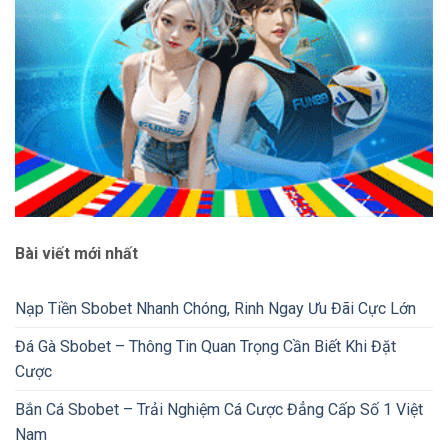
Bài viết mới nhất
Nạp Tiền Sbobet Nhanh Chóng, Rinh Ngay Ưu Đãi Cực Lớn
Đá Gà Sbobet – Thông Tin Quan Trọng Cần Biết Khi Đặt
Cược
Bắn Cá Sbobet – Trải Nghiệm Cá Cược Đẳng Cấp Số 1 Việt
Nam