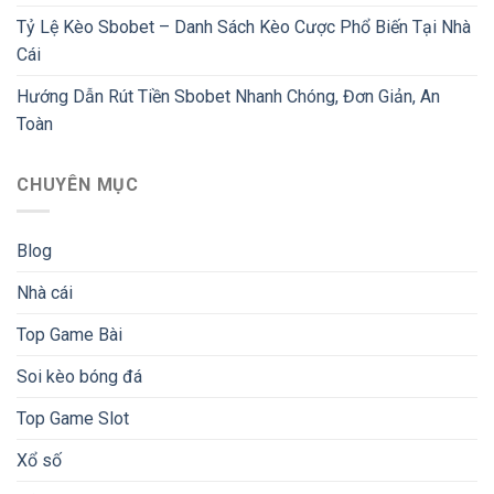
Tỷ Lệ Kèo Sbobet – Danh Sách Kèo Cược Phổ Biến Tại Nhà
Cái
Hướng Dẫn Rút Tiền Sbobet Nhanh Chóng, Đơn Giản, An
Toàn
CHUYÊN MỤC
Blog
Nhà cái
Top Game Bài
Soi kèo bóng đá
Top Game Slot
Xổ số