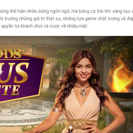
ông thể hiện nhiều bằng ngôn ngữ, mà bằng cả trái tim sáng tạo 
thị trường những giá trị thật sự, những tựa game chất lượng và đá
uyền lợi khách chơi cá cược về nhiều mặt.