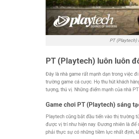
PT (Playtech)
PT (Playtech) luôn luôn đ
Đây là nhà game rất mạnh dạn trong việc đi đ
trường game cá cược. Họ thu hút khách hàng
tượng, thú vị. Những điểm mạnh của nhà PT 
Game chơi PT (Playtech) sáng tạo
Playtech cũng bắt đầu tiến vào thị trường t
được vị trí như hiện nay. Đương nhiên là để 
phải thực sự có những tiềm lực nhất định, k