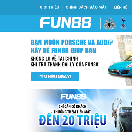
Skip
GIỚI THIỆU
CHÍNH SÁCH BẢO MẬT
LIÊN HỆ
to
content
HH ĐẠI LÝ FU