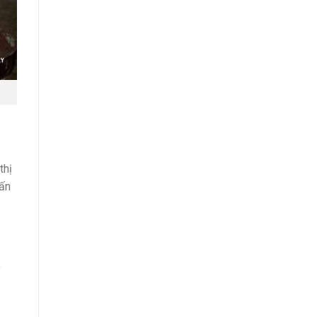
thị
 ấn
ó