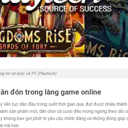
g tin sơ lược về PT (Playtech)
săn đón trong làng game online
 liên tục dẫn đầu trong suốt thời gian qua, đạt được nhiều thành
t hành sản phẩm mới, dân chơi cá cược đều mong ngóng theo dõi s
 ty không bao giờ phớt lờ yêu cầu chính đáng và những đóng góp 
nh mẽ hơn.