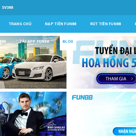
SV388
TRANG CHỦ
NẠP TIỀN FUN88
RÚT TIỀN FUN88
N88
TẢI APP FUN88
BLOG