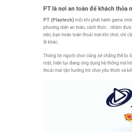
PT là nơi an toàn để khách thỏ
PT (Playtech)
mỗi khi phát hành game mới 
phương diện an toàn, cách thức… nhằm đưa 
nên, bạn hoàn toàn thoải mái khi chơi, chỉ 
lề khác.
Thông tin người chơi cũng sẽ chẳng thể bị lộ
mật, hiện tại đang ứng dụng hệ thống mã hóa
thoải mái tận hưởng trò chơi yêu thích và kế