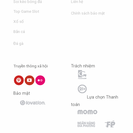
Soi kèo bóng đá
Liên hệ
Top Game Slot
Chính sách bảo mật
Xổ số
Bắn cá
Đá gà
Truyền thông xã hội
Trách nhiệm
Bảo mật
Lựa chọn Thanh
toán