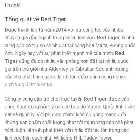
tín nhất.
Tổng quát về Red Tiger
Được thành lập từ năm 2014 với sự cộng tác của nhiều
chuyên gia đầu ngành trong nhiều lĩnh vực,
Red Tiger
là nhà
cung cấp có trụ sở chính đặt tại cộng hòa Malta, vương quốc
Anh. Ngày nay với sự phát triển mạnh mẽ của mình,
Red
Tiger
cũng đã có nhiều văn phòng hơn đặt tại nhiều quốc
gia trên thế giới như Alderney và Gibraltar. Sức ảnh hưởng
của nhà phát hành game là rất lớn đến ngành công nghiệp
dịch vụ giải trí hiện tại.
Công ty cung cấp trò chơi trực tuyến
Red Tiger
được cấp
phép hoạt động bởi Uỷ ban cờ bạc do Vương Quốc Anh giám
sát và quản lý. Với phương châm luôn cố gắng mang đến
những sản phẩm chất lượng nhất tới thị trường nên nhà phát
hành luôn liên kết phát triển với nhiều đối tác lớn trong các
lĩnh vực liên quan như: Williams Hill, PaddyPower,