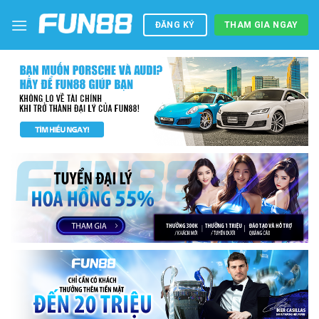
Skip
to
ĐĂNG KÝ
THAM GIA NGAY
content