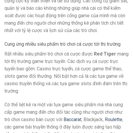
cũng cực kỳ thân thiện và dễ sử dụng. Các công cụ giám sát,
quản lý và báo cáo không những giúp nhà cái có thể kiểm
soát được các hoạt động trên cổng game của mình mà còn
mang đến cho người chơi những thống kê phân tích chi tiết
nhất với tỷ lệ cược và lịch sử của các trò chơi.
Cung ứng nhiều siêu phẩm trò chơi cá cược tới thị trường
Rất nhiều siêu phẩm trò chơi cá cược được
Red Tiger
mang
tới thị trường game trực tuyến. Các dịch vụ cá cược trực
tuyến bao gồm: Casino trực tuyến, cá cược game thể thao,
slots game đổi thưởng. Nổi bật hơn cả là các tựa game về
casino truyền thống và các tựa game slots đình đám trên thị
trường.
Có thể liệt kê ra một vài tựa game siêu phẩm mà nhà cung
cấp game mang đến cho đối tác cũng như người chơi như:
trò chơi casino bàn cược với
Baccarat
, Blackjack,
Roulette
,
các game bài truyền thống ở đây luôn được sáng tạo hấp