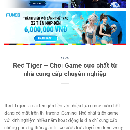
BLOG
Red Tiger – Chơi Game cực chất từ
nhà cung cấp chuyên nghiệp
Red Tiger
là cái tên gắn liền với nhiều tựa game cực chất
đang có mặt trên thị trường iGaming. Nhà phát triển game
với kinh nghiệm nhiều năm hoạt động là địa chỉ cung cấp
những phương thức giải trí cá cược trực tuyến an toàn và uy