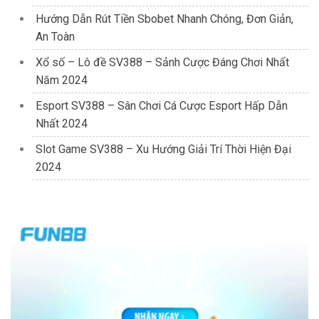
Hướng Dẫn Rút Tiền Sbobet Nhanh Chóng, Đơn Giản,
An Toàn
Xổ số – Lô đề SV388 – Sảnh Cược Đáng Chơi Nhất
Năm 2024
Esport SV388 – Sân Chơi Cá Cược Esport Hấp Dẫn
Nhất 2024
Slot Game SV388 – Xu Hướng Giải Trí Thời Hiện Đại
2024