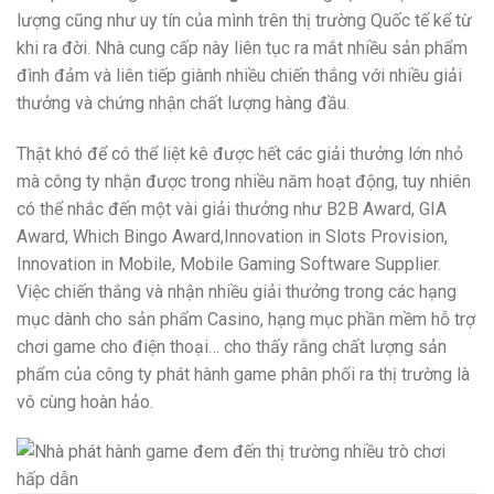
lượng cũng như uy tín của mình trên thị trường Quốc tế kể từ
khi ra đời. Nhà cung cấp này liên tục ra mắt nhiều sản phẩm
đình đảm và liên tiếp giành nhiều chiến thắng với nhiều giải
thưởng và chứng nhận chất lượng hàng đầu.
Thật khó để có thể liệt kê được hết các giải thưởng lớn nhỏ
mà công ty nhận được trong nhiều năm hoạt động, tuy nhiên
có thể nhắc đến một vài giải thưởng như B2B Award, GIA
Award, Which Bingo Award,Innovation in Slots Provision,
Innovation in Mobile, Mobile Gaming Software Supplier.
Việc chiến thắng và nhận nhiều giải thưởng trong các hạng
mục dành cho sản phẩm Casino, hạng mục phần mềm hỗ trợ
chơi game cho điện thoại… cho thấy rằng chất lượng sản
phẩm của công ty phát hành game phân phối ra thị trường là
vô cùng hoàn hảo.