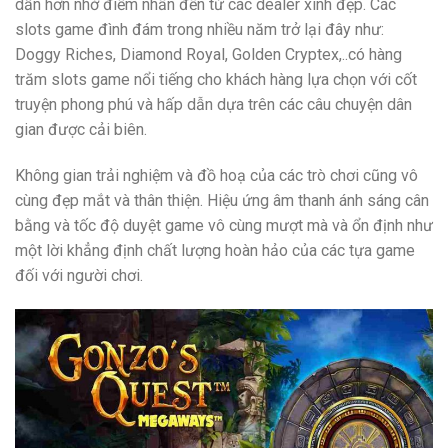
dẫn hơn nhờ điểm nhấn đến từ các dealer xinh đẹp. Các
slots game đình đám trong nhiều năm trở lại đây như:
Doggy Riches, Diamond Royal, Golden Cryptex,..có hàng
trăm slots game nổi tiếng cho khách hàng lựa chọn với cốt
truyện phong phú và hấp dẫn dựa trên các câu chuyện dân
gian được cải biên.
Không gian trải nghiệm và đồ hoạ của các trò chơi cũng vô
cùng đẹp mắt và thân thiện. Hiệu ứng âm thanh ánh sáng cân
bằng và tốc độ duyệt game vô cùng mượt mà và ổn định như
một lời khẳng định chất lượng hoàn hảo của các tựa game
đối với người chơi.