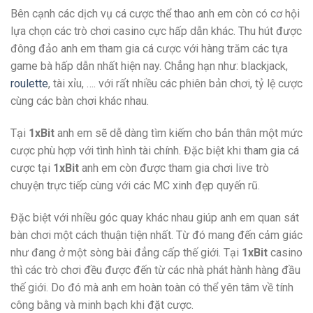
Bên cạnh các dịch vụ cá cược thể thao anh em còn có cơ hội
lựa chọn các trò chơi casino cực hấp dẫn khác. Thu hút được
đông đảo anh em tham gia cá cược với hàng trăm các tựa
game bà hấp dẫn nhất hiện nay. Chẳng hạn như: blackjack,
roulette
, tài xỉu, …. với rất nhiều các phiên bản chơi, tỷ lệ cược
cùng các bàn chơi khác nhau.
Tại
1xBit
anh em sẽ dễ dàng tìm kiếm cho bản thân một mức
cược phù hợp với tình hình tài chính. Đặc biệt khi tham gia cá
cược tại
1xBit
anh em còn được tham gia chơi live trò
chuyện trực tiếp cùng với các MC xinh đẹp quyến rũ.
Đặc biệt với nhiều góc quay khác nhau giúp anh em quan sát
bàn chơi một cách thuận tiện nhất. Từ đó mang đến cảm giác
như đang ở một sòng bài đẳng cấp thế giới. Tại
1xBit
casino
thì các trò chơi đều được đến từ các nhà phát hành hàng đầu
thế giới. Do đó mà anh em hoàn toàn có thể yên tâm về tính
công bằng và minh bạch khi đặt cược.