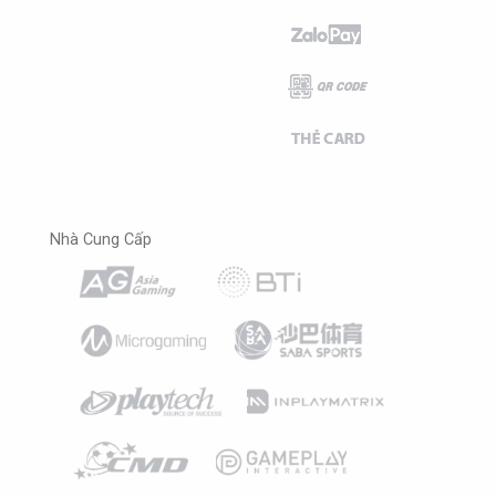
Nhà Cung Cấp