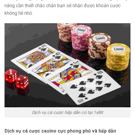
năng cần thiết chắc chắn bạn sẽ nhận được khoản cược
không hề nhỏ.
Dịch vụ cá cược hấp dẫn có tại 1xBit
Dịch vụ cá cược casino cực phong phú và hấp dẫn