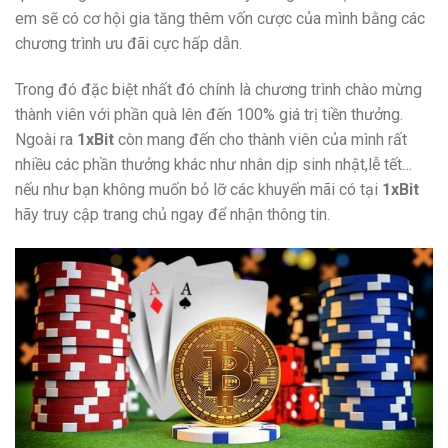
em sẽ có cơ hội gia tăng thêm vốn cược của mình bằng các
chương trình ưu đãi cực hấp dẫn.
Trong đó đặc biệt nhất đó chính là chương trình chào mừng
thành viên với phần quà lên đến 100% giá trị tiền thưởng.
Ngoài ra
1xBit
còn mang đến cho thành viên của mình rất
nhiều các phần thưởng khác như nhân dịp sinh nhật,lễ tết…
nếu như bạn không muốn bỏ lỡ các khuyến mãi có tại
1xBit
hãy truy cập trang chủ ngay để nhận thông tin.