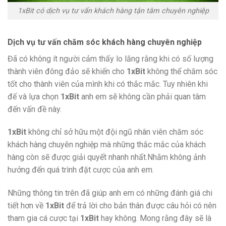
1xBit có dịch vụ tư vấn khách hàng tận tâm chuyên nghiệp
Dịch vụ tư vấn chăm sóc khách hàng chuyên nghiệp
Đã có không ít người cảm thấy lo lắng rằng khi có số lượng
thành viên đông đảo sẽ khiến cho
1xBit
không thể chăm sóc
tốt cho thành viên của mình khi có thắc mắc. Tuy nhiên khi
đế và lựa chọn
1xBit
anh em sẽ không cần phải quan tâm
đến vấn đề này.
1xBit
không chỉ sở hữu một đội ngũ nhân viên chăm sóc
khách hàng chuyên nghiệp mà những thắc mắc của khách
hàng còn sẽ được giải quyết nhanh nhất.Nhằm không ảnh
hưởng đến quá trình đặt cược của anh em.
Những thông tin trên đã giúp anh em có những đánh giá chi
tiết hơn về
1xBit
để trả lời cho bản thân được câu hỏi có nên
tham gia cá cược tại
1xBit
hay không. Mong rằng đây sẽ là