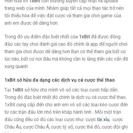
Hơn nữa thì
1xBit
còn thường xuyên cập nhật và update
trang web của mình. Nhằm giúp tất cả mọi thao tác trở nên
tối thiểu hóa để việc đặt cược và tham gia chơi game của
anh em được dễ dàng hơn.
Trong đó ưu điểm đặc biệt nhất của
1xBit
đã được đông
đảo các tay chơi đánh giá cao đó chính là app để người chơi
tham gia chơi được dễ dàng hơn.Bạn có thể tham gia bất cứ
lúc nào, bất cứ nơi đâu mà không cần lo lắng đến các vấn đề
xung quanh.
1xBit sở hữu đa dạng các dịch vụ cá cược thể thao
Tại
1xBit
sở hữu cho mình vô số các loại cược hấp dẫn.
Trong đó đặc biệt nhất đó chính là dịch vụ cá cược thể thao.
1xBit cung cấp đến cho anh em vô số các loại kèo cược đến
từ các trận đấu lớn nhỏ trên khắp hành tinh . Mỗi một trận
đấu cũng đều có đủ các loại cược như: cược
tài xỉu
, cược
Châu Âu, cược Châu Á, cược tỷ số, cược thẻ đỏ, cược đội ghi