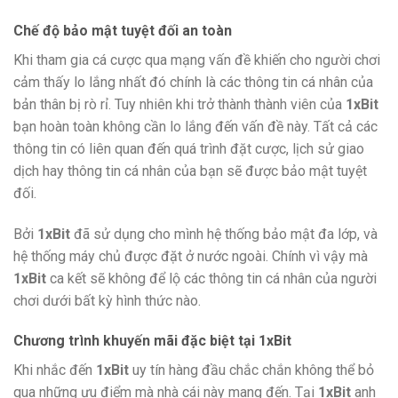
Chế độ bảo mật tuyệt đối an toàn
Khi tham gia cá cược qua mạng vấn đề khiến cho người chơi
cảm thấy lo lắng nhất đó chính là các thông tin cá nhân của
bản thân bị rò rỉ. Tuy nhiên khi trở thành thành viên của
1xBit
bạn hoàn toàn không cần lo lắng đến vấn đề này. Tất cả các
thông tin có liên quan đến quá trình đặt cược, lịch sử giao
dịch hay thông tin cá nhân của bạn sẽ được bảo mật tuyệt
đối.
Bởi
1xBit
đã sử dụng cho mình hệ thống bảo mật đa lớp, và
hệ thống máy chủ được đặt ở nước ngoài. Chính vì vậy mà
1xBit
ca kết sẽ không để lộ các thông tin cá nhân của người
chơi dưới bất kỳ hình thức nào.
Chương trình khuyến mãi đặc biệt tại 1xBit
Khi nhắc đến
1xBit
uy tín hàng đầu chắc chắn không thể bỏ
qua những ưu điểm mà nhà cái này mang đến. Tại
1xBit
anh