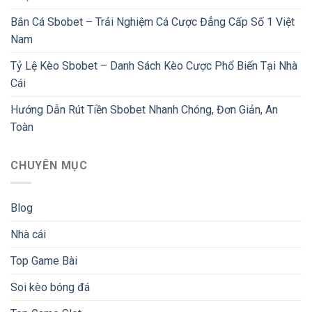
Bắn Cá Sbobet – Trải Nghiệm Cá Cược Đẳng Cấp Số 1 Việt
Nam
Tỷ Lệ Kèo Sbobet – Danh Sách Kèo Cược Phổ Biến Tại Nhà
Cái
Hướng Dẫn Rút Tiền Sbobet Nhanh Chóng, Đơn Giản, An
Toàn
CHUYÊN MỤC
Blog
Nhà cái
Top Game Bài
Soi kèo bóng đá