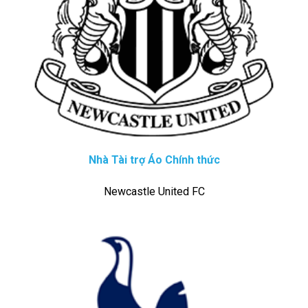
Nhà Tài trợ Áo Chính thức
Newcastle United FC