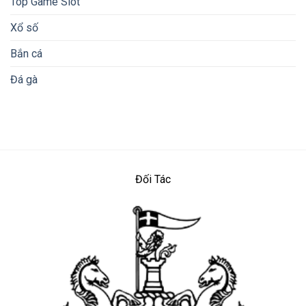
Top Game Slot
Xổ số
Bắn cá
Đá gà
Đối Tác