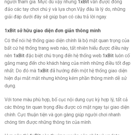
người tham gia. Mực dù vậy nhưng
1xBit
vẫn được đông
đảo các tay chơi chú ý và lựa chọn.Vậy đâu là lý do, những
giải đáp dưới đây sẽ giúp bạn có câu trả lời ngay.
1xBit sở hữu giao diện đơn giản thông minh
Có thể nói hệ thống giao diện chính là bộ mặt quan trọng của
bất cứ hệ thống trang web nào, tất nhiên hiểu được điều này
nên
1xBit
đặc biệt chú trọng đến hệ thống web.
1xBit
luôn cố
gắng mang đến cho khách hàng của mình những điều tốt đẹp
nhất. Do đó mà
1xBit
đã hướng đến một hệ thống giao diện
hiện đại mắt mắt nhưng không kém phần thông minh dễ sử
dụng.
Với tone màu phù hợp, bố cục nội dung cực kỳ hợp lý, tất cả
các thông tin quan trọng đều được có mặt ngay tại giao diện
chính. Cực thuận tiện và gọn gàng giúp người chơi nhanh
chóng tìm được những thông tin của mình.