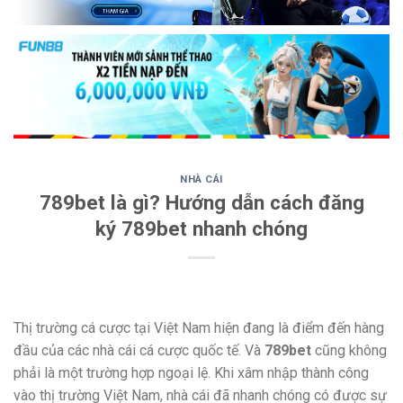
NHÀ CÁI
789bet là gì? Hướng dẫn cách đăng
ký 789bet nhanh chóng
Thị trường cá cược tại Việt Nam hiện đang là điểm đến hàng
đầu của các nhà cái cá cược quốc tế. Và
789bet
cũng không
phải là một trường hợp ngoại lệ. Khi xâm nhập thành công
vào thị trường Việt Nam, nhà cái đã nhanh chóng có được sự