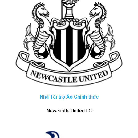
Nhà Tài trợ Áo Chính thức
Newcastle United FC