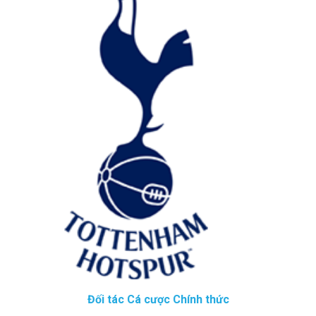
Đối tác Cá cược Chính thức