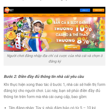
Người chơi đăng nhập địa chỉ cá cược của nhà cái và chọn ô
đăng ký
Bước 2: Điền đầy đủ thông tin nhà cái yêu cầu
Khi thực hiện xong thao tác ở bước 1, nhà cái sẽ hiển thị form
đăng ký cho người chơi. Lúc này, bạn sẽ phải điền đầy đủ
thông tin trên form mà nhà cái cung cấp, bao gồm:
Tên đăng nhập: Tùy ý, phải đảm bảo có từ 5 – 10 ký