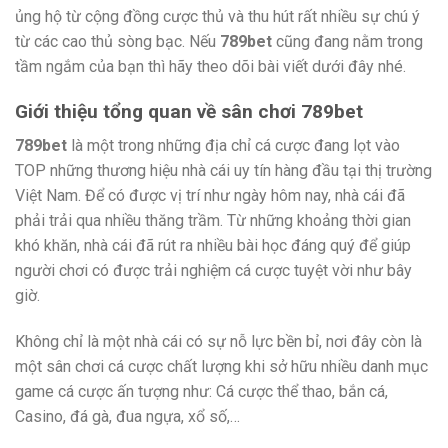
ủng hộ từ cộng đồng cược thủ và thu hút rất nhiều sự chú ý
từ các cao thủ sòng bạc. Nếu
789bet
cũng đang nằm trong
tầm ngắm của bạn thì hãy theo dõi bài viết dưới đây nhé.
Giới thiệu tổng quan về sân chơi 789bet
789bet
là một trong những địa chỉ cá cược đang lọt vào
TOP những thương hiệu nhà cái uy tín hàng đầu tại thị trường
Việt Nam. Để có được vị trí như ngày hôm nay, nhà cái đã
phải trải qua nhiều thăng trầm. Từ những khoảng thời gian
khó khăn, nhà cái đã rút ra nhiều bài học đáng quý để giúp
người chơi có được trải nghiệm cá cược tuyệt vời như bây
giờ.
Không chỉ là một nhà cái có sự nỗ lực bền bỉ, nơi đây còn là
một sân chơi cá cược chất lượng khi sở hữu nhiều danh mục
game cá cược ấn tượng như: Cá cược thể thao, bắn cá,
Casino, đá gà, đua ngựa, xổ số,…