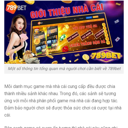
Một số thông tin tổng quan mà người chơi cần biết về 789bet
Mỗi danh mục game mà nhà cái cung cấp đều được chia
thành nhiều sảnh khác nhau. Trong đó, các sảnh sẽ tương
ứng với mỗi nhà phân phối game mà nhà cái đang hợp tác.
Đảm bảo người chơi sẽ được thỏa sức chơi cá cược tại nhà
cái.