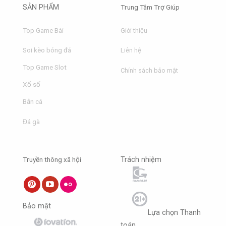
SẢN PHẨM
Trung Tâm Trợ Giúp
Top Game Bài
Giới thiệu
Soi kèo bóng đá
Liên hệ
Top Game Slot
Chính sách bảo mật
Xổ số
Bắn cá
Đá gà
Truyền thông xã hội
Trách nhiệm
Bảo mật
Lựa chọn Thanh
toán