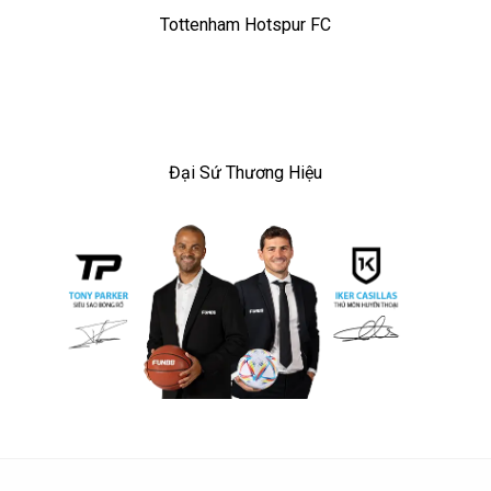
Tottenham Hotspur FC
Đại Sứ Thương Hiệu