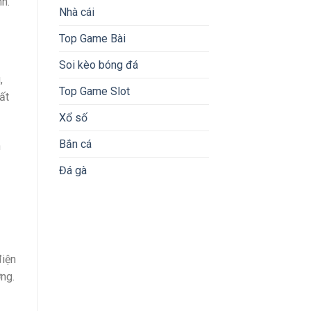
h.
Nhà cái
Top Game Bài
Soi kèo bóng đá
,
Top Game Slot
ất
Xổ số
Bắn cá
n
Đá gà
điện
ởng.