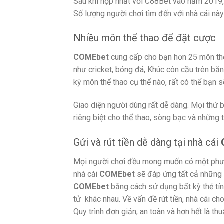
Sau khi hợp nhất với C88Bet vào năm 2019
Số lượng người chơi tìm đến với nhà cái này
Nhiều môn thể thao để đặt cược
COMEbet
cung cấp cho bạn hơn 25 môn thể 
như cricket, bóng đá, Khúc côn cầu trên băn
kỳ môn thể thao cụ thể nào, rất có thể bạn s
Giao diện người dùng rất dễ dàng. Mọi thứ 
riêng biệt cho thể thao, sòng bạc và những
Gửi và rút tiền dễ dàng tại nhà cái
Mọi người chơi đều mong muốn có một phươn
nhà cái
COMEbet
sẽ đáp ứng tất cả những m
COMEbet
bằng cách sử dụng bất kỳ thẻ tín 
tử khác nhau. Về vấn đề rút tiền, nhà cái ch
Quy trình đơn giản, an toàn và hơn hết là th