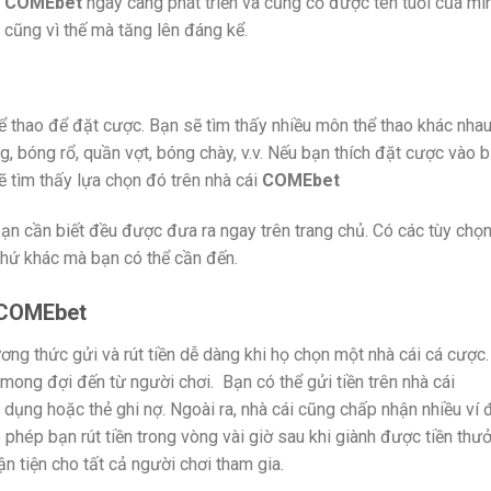
,
COMEbet
ngày càng phát triển và củng cố được tên tuổi của mìn
 cũng vì thế mà tăng lên đáng kể.
thao để đặt cược. Bạn sẽ tìm thấy nhiều môn thể thao khác nhau
g, bóng rổ, quần vợt, bóng chày, v.v. Nếu bạn thích đặt cược vào b
ẽ tìm thấy lựa chọn đó trên nhà cái
COMEbet
bạn cần biết đều được đưa ra ngay trên trang chủ. Có các tùy chọ
 thứ khác mà bạn có thể cần đến.
COMEbet
g thức gửi và rút tiền dễ dàng khi họ chọn một nhà cái cá cược.
ong đợi đến từ người chơi. Bạn có thể gửi tiền trên nhà cái
dụng hoặc thẻ ghi nợ. Ngoài ra, nhà cái cũng chấp nhận nhiều ví 
o phép bạn rút tiền trong vòng vài giờ sau khi giành được tiền thư
uận tiện cho tất cả người chơi tham gia.