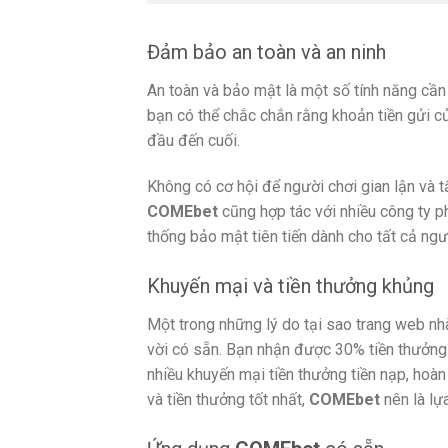
Đảm bảo an toàn và an ninh
An toàn và bảo mật là một số tính năng cần
bạn có thể chắc chắn rằng khoản tiền gửi 
đầu đến cuối.
Không có cơ hội để người chơi gian lận và t
COMEbet
cũng hợp tác với nhiều công ty p
thống bảo mật tiên tiến dành cho tất cả ngư
Khuyến mại và tiền thưởng khủng
Một trong những lý do tại sao trang web nh
vời có sẵn. Bạn nhận được 30% tiền thưởng 
nhiều khuyến mại tiền thưởng tiền nạp, hoà
và tiền thưởng tốt nhất,
COMEbet
nên là lự