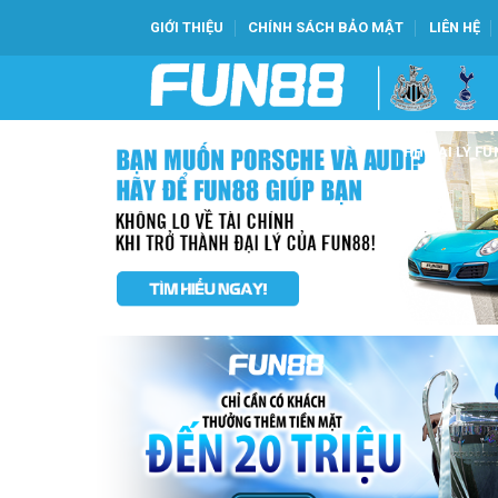
Skip
GIỚI THIỆU
CHÍNH SÁCH BẢO MẬT
LIÊN HỆ
to
content
HH ĐẠI LÝ FU