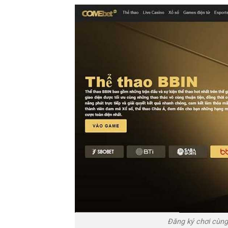
Đăng ký chơi cùng