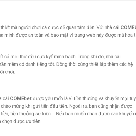
 thiết mà người chơi cá cược sẽ quan tâm đến. Với nhà cái
COMEb
của mình được an toàn và bảo mật vì trang web này được mã hóa 
ất cả mọi thứ đều cực kyf minh bạch. Trong khi đó, nhà cái
hần mềm có danh tiếng tốt. Đồng thời cũng thiết lập thêm các hệ
ời chơi.
à cái
COMEbet
được yêu mến là vì tiền thưởng và khuyến mại tuy
chào mừng khi gửi tiền đầu tiên. Ngoài ra, bạn cũng nhận được
n tiền, tiền thưởng sự kiện,… Nếu bạn muốn nhận được các khuyến
a chọn được ưu tiên.