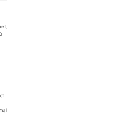
et
,
từ
ệt
 mại