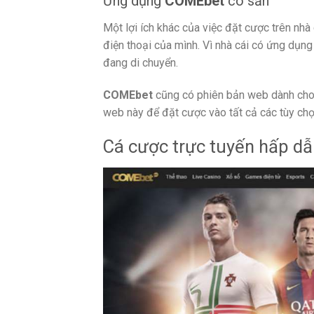
Ứng dụng
COMEbet
có sẵn
Một lợi ích khác của việc đặt cược trên nhà
điện thoại của mình. Vì nhà cái có ứng dụn
đang di chuyển.
COMEbet
cũng có phiên bản web dành cho t
web này để đặt cược vào tất cả các tùy chọ
Cá cược trực tuyến hấp dẫn