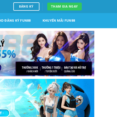
ĐĂNG KÝ
THAM GIA NGAY
HD ĐĂNG KÝ FUN88
KHUYẾN MÃI FUN88