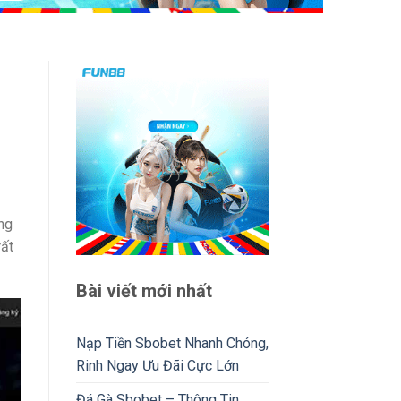
ững
rất
Bài viết mới nhất
Nạp Tiền Sbobet Nhanh Chóng,
Rinh Ngay Ưu Đãi Cực Lớn
Đá Gà Sbobet – Thông Tin