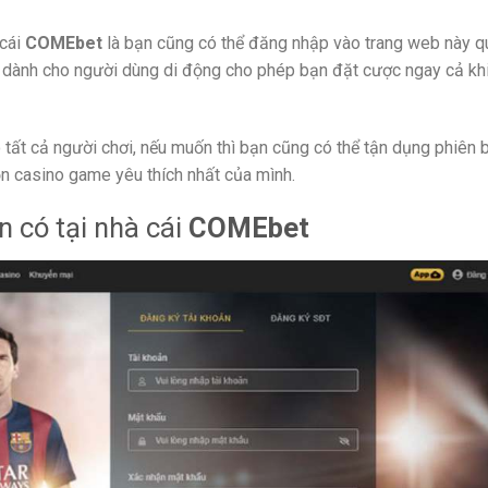
 cái
COMEbet
là bạn cũng có thể đăng nhập vào trang web này q
g dành cho người dùng di động cho phép bạn đặt cược ngay cả kh
ất cả người chơi, nếu muốn thì bạn cũng có thể tận dụng phiên 
n casino game yêu thích nhất của mình.
 có tại nhà cái
COMEbet