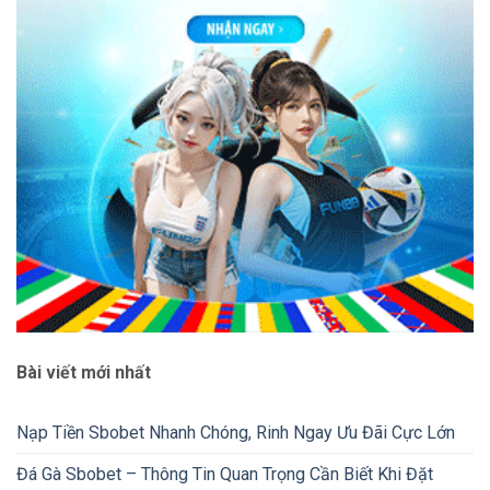
Bài viết mới nhất
Nạp Tiền Sbobet Nhanh Chóng, Rinh Ngay Ưu Đãi Cực Lớn
Đá Gà Sbobet – Thông Tin Quan Trọng Cần Biết Khi Đặt