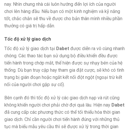
nay. Nhìn chung nhà cái luôn hướng đến lợi ích của người
chơi lên hàng đầu. Nếu bạn có một kinh nghiệm và kỹ năng
tốt, chắc chắn sẽ thu về được cho bản thân mình nhiều phần
thưởng có giá trị hấp dẫn.
Tốc độ xử lý giao dịch
Tốc độ xử lý giao dịch tại
Dabet
được diễn ra vô cùng nhanh
chóng. Các thao tác bạn sử dụng bộ điều khiển đều được
tiến hành trong chớp mắt, thể hiện được sự nhạy bén của hệ
thống. Dù bạn truy cập hay tham gia đặt cược, sẽ khó có tình
trạng bị gián đoạn hoặc ngắt kết nối đột ngột (ngoại trừ kết
nối của người chơi gặp sự cố).
Bên cạnh đó thì tốc độ xử lý các giao dịch nạp và rút cũng
không khiến người chơi phải chờ đợi quá lâu. Hiện nay
Dabet
đã cung cấp các phương thức có thể tối thiểu hóa thời gian
giao dịch. Chỉ cần người chơi tiến hành đúng với những thủ
tục mà biểu mẫu yêu cầu thì sẽ được xử lý trong thời gian