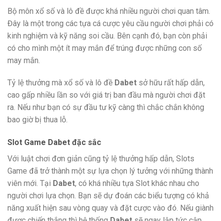
Bộ môn xổ số và lô đề được khá nhiều người chơi quan tâm.
Đây là một trong các tựa cá cược yêu cầu người chơi phải có
kinh nghiệm và kỹ năng soi cầu. Bên cạnh đó, bạn còn phải
có cho mình một ít may mắn để trúng được những con số
may mắn.
Tỷ lệ thưởng mà xổ số và lô đề
Dabet
sở hữu rất hấp dẫn,
cao gấp nhiều lần so với giá trị ban đầu mà người chơi đặt
ra. Nếu như bạn có sự đầu tư kỹ càng thì chắc chắn không
bao giờ bị thua lỗ.
Slot Game Dabet đặc sắc
Với luật chơi đơn giản cũng tỷ lệ thưởng hấp dẫn, Slots
Game đã trở thành một sự lựa chọn lý tưởng với những thành
viên mới. Tại
Dabet
, có khá nhiều tựa Slot khác nhau cho
người chơi lựa chọn. Bạn sẽ dự đoán các biểu tượng có khả
năng xuất hiện sau vòng quay và đặt cược vào đó. Nếu giành
được chiến thắng thì hệ thống
Dabet
sẽ ngay lập tức cập