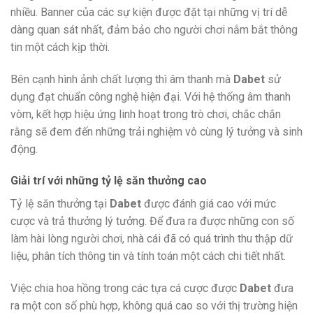
nhiều. Banner của các sự kiện được đặt tại những vị trí dễ
dàng quan sát nhất, đảm bảo cho người chơi nắm bắt thông
tin một cách kịp thời.
Bên cạnh hình ảnh chất lượng thì âm thanh mà
Dabet
sử
dụng đạt chuẩn công nghệ hiện đại. Với hệ thống âm thanh
vòm, kết hợp hiệu ứng linh hoạt trong trò chơi, chắc chắn
rằng sẽ đem đến những trải nghiệm vô cùng lý tưởng và sinh
động.
Giải trí với những tỷ lệ săn thưởng cao
Tỷ lệ săn thưởng tại
Dabet
được đánh giá cao với mức
cược và trả thưởng lý tưởng. Để đưa ra được những con số
làm hài lòng người chơi, nhà cái đã có quá trình thu thập dữ
liệu, phân tích thông tin và tính toán một cách chi tiết nhất.
Việc chia hoa hồng trong các tựa cá cược được
Dabet
đưa
ra một con số phù hợp, không quá cao so với thị trường hiện