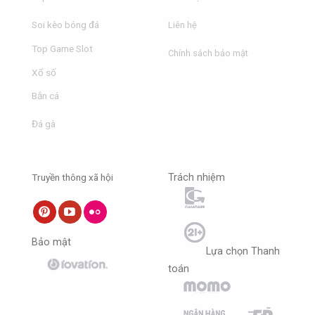
Soi kèo bóng đá
Liên hệ
Top Game Slot
Chính sách bảo mật
Xổ số
Bắn cá
Đá gà
Truyền thông xã hội
Trách nhiệm
Bảo mật
Lựa chọn Thanh
toán