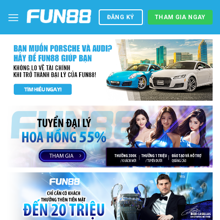
Skip
to
ĐĂNG KÝ
THAM GIA NGAY
content