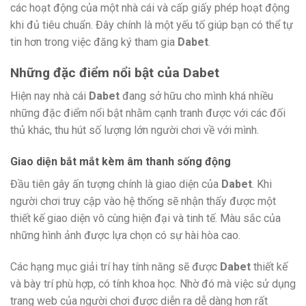
các hoạt động của một nhà cái và cấp giấy phép hoạt động
khi đủ tiêu chuẩn. Đây chính là một yếu tố giúp bạn có thể tự
tin hơn trong việc đăng ký tham gia
Dabet
.
Những đặc điểm nổi bật của Dabet
Hiện nay nhà cái
Dabet
đang sở hữu cho mình khá nhiều
những đặc điểm nổi bật nhằm cạnh tranh được với các đối
thủ khác, thu hút số lượng lớn người chơi về với mình.
Giao diện bắt mắt kèm âm thanh sống động
Đầu tiên gây ấn tượng chính là giao diện của
Dabet
. Khi
người chơi truy cập vào hệ thống sẽ nhận thấy được một
thiết kế giao diện vô cùng hiện đại và tinh tế. Màu sắc của
những hình ảnh được lựa chọn có sự hài hòa cao.
Các hạng mục giải trí hay tính năng sẽ được
Dabet
thiết kế
và bày trí phù hợp, có tính khoa học. Nhờ đó mà việc sử dụng
trang web của người chơi được diễn ra dễ dàng hơn rất