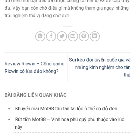
ưu điểm nổi bật đều đã được chúng tôi tiết lộ và đề cập đầy
đủ. Vậy bạn còn chờ điều gì mà không tham gia ngay, những
trải nghiệm thú vị đang chờ đợi.
Soi kèo đội tuyển quốc gia và
Review Ricwin – Cổng game
những kinh nghiệm cho tân
Ricwin có lừa đảo không?
thủ
BÀI ĐĂNG LIÊN QUAN KHÁC
Khuyến mãi Mot88 tẩu tán tài lộc ở thế cờ đỏ đen
Rút tiền Mot88 – Vinh hoa phú quý phụ thuộc vào lúc
này