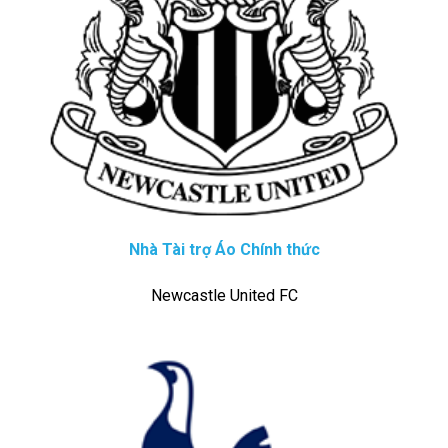
Nhà Tài trợ Áo Chính thức
Newcastle United FC