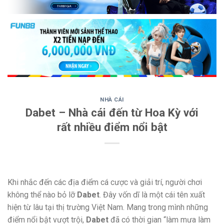
NHÀ CÁI
Dabet – Nhà cái đến từ Hoa Kỳ với
rất nhiều điểm nổi bật
Khi nhắc đến các địa điểm cá cược và giải trí, người chơi
không thể nào bỏ lỡ
Dabet
. Đây vốn dĩ là một cái tên xuất
hiện từ lâu tại thị trường Việt Nam. Mang trong mình những
điểm nổi bật vượt trội,
Dabet
đã có thời gian “làm mưa làm