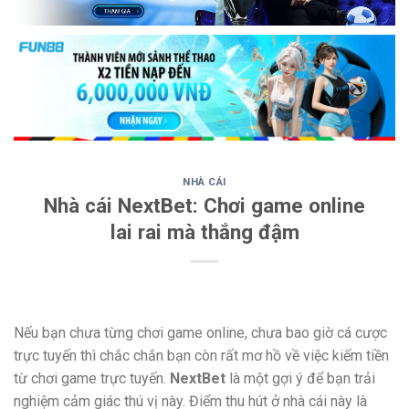
NHÀ CÁI
Nhà cái NextBet: Chơi game online
lai rai mà thắng đậm
Nếu bạn chưa từng chơi game online, chưa bao giờ cá cược
trực tuyến thì chắc chắn bạn còn rất mơ hồ về việc kiếm tiền
từ chơi game trực tuyến.
NextBet
là một gợi ý để bạn trải
nghiệm cảm giác thú vị này. Điểm thu hút ở nhà cái này là