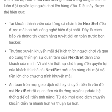
luôn đặt quyền lợi người chơi lên hàng đầu. Điều này được
thể hiện qua:
Tài khoản thành viên của từng cá nhân trên
NextBet
đều
được mã hoá bởi công nghệ hiện đại nhất. Đây là cách
bảo vệ thông tin khách hàng tuyệt đối an toàn trước bọn
hacker.
Thường xuyên khuyến mãi để kích thích người chơi và qua
đó cũng thể hiện sự quan tâm của
NextBet
dành cho
khách của mình. Vì chỉ khi thật sự chú trọng đến quyền lợi
của khách thì nhà cái
NextBet
mới sẵn sàng chi một số
tiền lớn cho chương trình khuyến mãi.
An toàn trên mọi giao dịch rút hay chuyển tiền là vấn đề
mà
NextBet
rất quan tâm và thường xuyên update hệ
thống để cải tiến tính năng. Từ đó, mọi giao dịch chuyển
khoản diễn ra nhanh hơn và thuận lợi hơn.