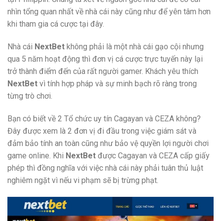
nhìn tổng quan nhất về nhà cái này cũng như để yên tâm hơn
khi tham gia cá cược tại đây.
Nhà cái
NextBet
không phải là một nhà cái gạo cội nhưng
qua 5 năm hoạt động thì đơn vị cá cược trực tuyến này lại
trở thành điểm đến của rất người gamer. Khách yêu thích
NextBet
vì tính hợp pháp và sự minh bạch rõ ràng trong
từng trò chơi.
Bạn có biết về 2 Tổ chức uy tín
Cagayan và CEZA không?
Đây được xem là 2 đơn vị đi đầu trong việc giám sát và
đảm bảo tính an toàn cũng như bảo vệ quyền lợi người chơi
game online. Khi
NextBet
được
Cagayan và CEZA cấp giấy
phép thì đồng nghĩa với việc nhà cái này phải tuân thủ luật
nghiêm ngặt vì nếu vi phạm sẽ bị trừng phạt.