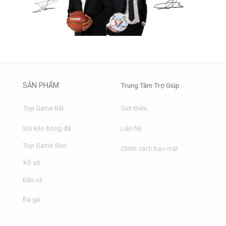
SẢN PHẨM
Trung Tâm Trợ Giúp
Top Game Bài
Giới thiệu
Soi kèo bóng đá
Liên hệ
Top Game Slot
Chính sách bảo mật
Xổ số
Bắn cá
Đá gà