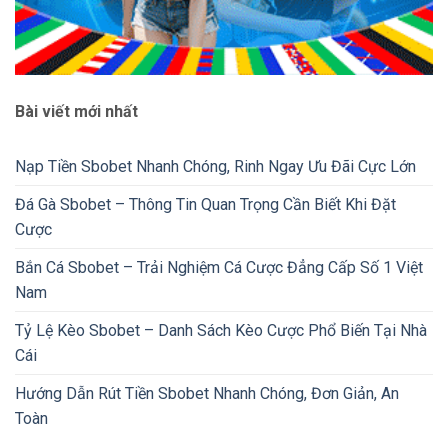
Bài viết mới nhất
Nạp Tiền Sbobet Nhanh Chóng, Rinh Ngay Ưu Đãi Cực Lớn
Đá Gà Sbobet – Thông Tin Quan Trọng Cần Biết Khi Đặt
Cược
Bắn Cá Sbobet – Trải Nghiệm Cá Cược Đẳng Cấp Số 1 Việt
Nam
Tỷ Lệ Kèo Sbobet – Danh Sách Kèo Cược Phổ Biến Tại Nhà
Cái
Hướng Dẫn Rút Tiền Sbobet Nhanh Chóng, Đơn Giản, An
Toàn