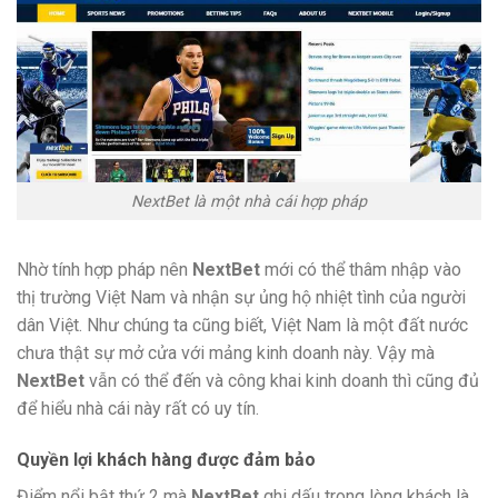
NextBet là một nhà cái hợp pháp
Nhờ tính hợp pháp nên
NextBet
mới có thể thâm nhập vào
thị trường Việt Nam và nhận sự ủng hộ nhiệt tình của người
dân Việt. Như chúng ta cũng biết, Việt Nam là một đất nước
chưa thật sự mở cửa với mảng kinh doanh này. Vậy mà
NextBet
vẫn có thể đến và công khai kinh doanh thì cũng đủ
để hiểu nhà cái này rất có uy tín.
Quyền lợi khách hàng được đảm bảo
Điểm nổi bật thứ 2 mà
NextBet
ghi dấu trong lòng khách là