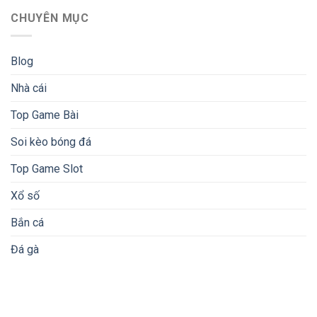
CHUYÊN MỤC
Blog
Nhà cái
Top Game Bài
Soi kèo bóng đá
Top Game Slot
Xổ số
Bắn cá
Đá gà