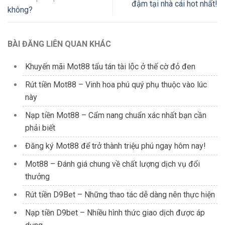
đậm tại nhà cái hot nhất!
không?
BÀI ĐĂNG LIÊN QUAN KHÁC
Khuyến mãi Mot88 tẩu tán tài lộc ở thế cờ đỏ đen
Rút tiền Mot88 – Vinh hoa phú quý phụ thuộc vào lúc
này
Nạp tiền Mot88 – Cẩm nang chuẩn xác nhất bạn cần
phải biết
Đăng ký Mot88 để trở thành triệu phú ngay hôm nay!
Mot88 – Đánh giá chung về chất lượng dịch vụ đổi
thưởng
Rút tiền D9Bet – Những thao tác dễ dàng nên thực hiện
Nạp tiền D9bet – Nhiều hình thức giao dịch được áp