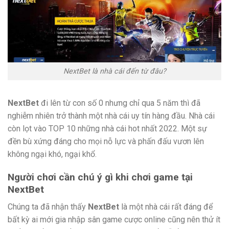
NextBet là nhà cái đến từ đâu?
NextBet
đi lên từ con số 0 nhưng chỉ qua 5 năm thì đã
nghiễm nhiên trở thành một nhà cái uy tín hàng đầu. Nhà cái
còn lọt vào TOP 10 những nhà cái hot nhất 2022. Một sự
đền bù xứng đáng cho mọi nỗ lực và phấn đấu vươn lên
không ngại khó, ngại khổ.
Người chơi cần chú ý gì khi chơi game tại
NextBet
Chúng ta đã nhận thấy
NextBet
là một nhà cái rất đáng để
bất kỳ ai mới gia nhập sân game cược online cũng nên thử ít