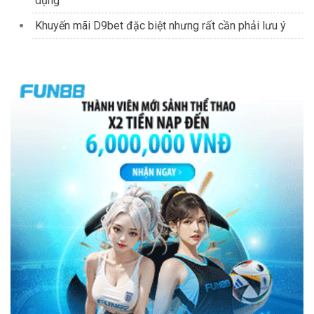
dụng
Khuyến mãi D9bet đặc biệt nhưng rất cần phải lưu ý