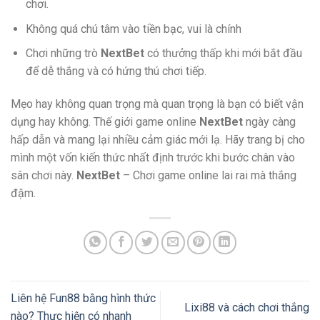
chơi.
Không quá chú tâm vào tiền bạc, vui là chính
Chơi những trò
NextBet
có thưởng thấp khi mới bắt đầu
để dễ thắng và có hứng thú chơi tiếp.
Mẹo hay không quan trọng mà quan trọng là bạn có biết vận
dụng hay không. Thế giới game online
NextBet
ngày càng
hấp dẫn và mang lại nhiều cảm giác mới lạ. Hãy trang bị cho
mình một vốn kiến thức nhất định trước khi bước chân vào
sân chơi này.
NextBet
– Chơi game online lai rai mà thắng
đậm.
Liên hệ Fun88 bằng hình thức
Lixi88 và cách chơi thắng
nào? Thực hiện có nhanh