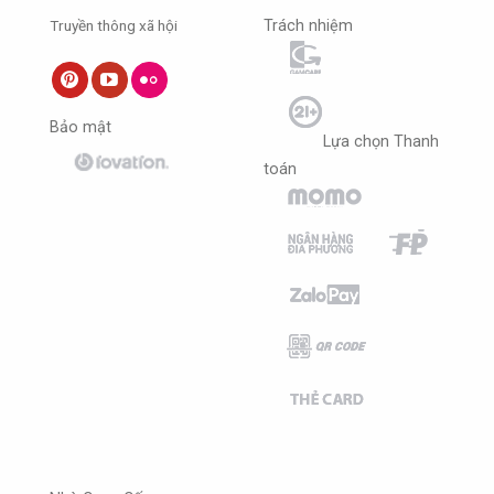
Truyền thông xã hội
Trách nhiệm
Bảo mật
Lựa chọn Thanh
toán