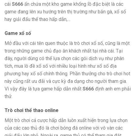
cái
S666
ẩn chứa một kho game khổng lồ đặc biệt là các
game đang lên xu hướng trên thị trường như bắn gà, xổ số
hay giải đấu thể thao hấp dẫn,…
Game xổ số
Mở đầu với cái tên quen thuộc là trò chơi xổ số, cũng là một
trong những game chủ đạo ăn khách nhất tại nhà cái. Tại
đây, người dùng có thể lựa chọn các gói dịch vụ như phân
tích, mua lô đề xổ số với nhiều loại hình như xổ số địa
phương hay xổ số chính thông. Phần thưởng cho trò chơi hot
này cũng rất ưu đãi và cực kỳ đa dạng cho người tham gia.
Vì vậy đây là tựa game hấp dẫn nhất
S666
định anh em phải
thử.
Trò chơi thể thao online
Một trò chơi cá cược hấp dẫn luôn xuất hiện trong lựa chọn
của các cao thủ đó là chơi bóng đá online với vô vàn các
giải đấu lớn nhỏ. Ngoài ra, game thủ có thể tham gia đặt