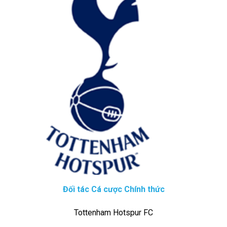
Đối tác Cá cược Chính thức
Tottenham Hotspur FC