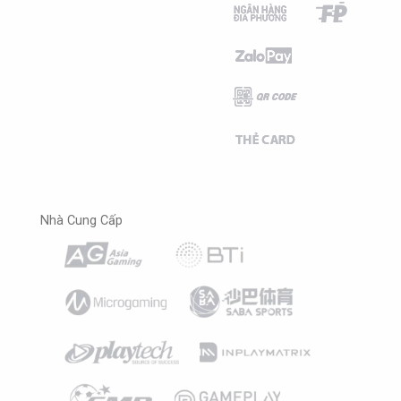
Nhà Cung Cấp