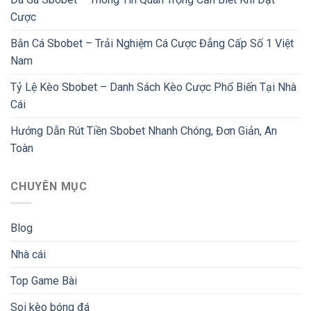
Cược
Bắn Cá Sbobet – Trải Nghiệm Cá Cược Đẳng Cấp Số 1 Việt
Nam
Tỷ Lệ Kèo Sbobet – Danh Sách Kèo Cược Phổ Biến Tại Nhà
Cái
Hướng Dẫn Rút Tiền Sbobet Nhanh Chóng, Đơn Giản, An
Toàn
CHUYÊN MỤC
Blog
Nhà cái
Top Game Bài
Soi kèo bóng đá