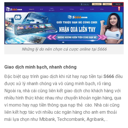
Những lý do nên chọn cá cược online tại S666
Giao dịch minh bạch, nhanh chóng
Đặc biệt quy trình giao dịch khi rút hay nạp tiền tại
S666
đều
được xử lý nhanh chóng và vô cùng minh bạch, rõ ràng.
Ngoài ra, nhà cái cũng liên kết giao dịch cho khách hàng với
nhiều hình thức khác nhau như chuyển khoản ngân hàng, qua
ví momo hay nạp tiền thông qua nạp thẻ cào. Nhà cái cũng
liên kết hợp tác với nhiều các ngân hàng cho anh em thoải
mái lựa chọn như Mbbank, Techcombank, Agribank,…