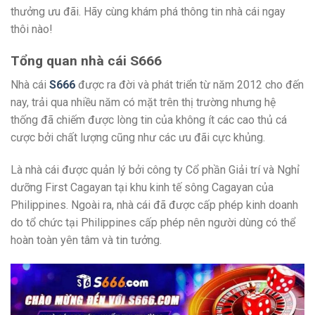
thưởng ưu đãi. Hãy cùng khám phá thông tin nhà cái ngay
thôi nào!
Tổng quan nhà cái S666
Nhà cái
S666
được ra đời và phát triển từ năm 2012 cho đến
nay, trải qua nhiều năm có mặt trên thị trường nhưng hệ
thống đã chiếm được lòng tin của không ít các cao thủ cá
cược bởi chất lượng cũng như các ưu đãi cực khủng.
Là nhà cái được quản lý bởi công ty Cổ phần Giải trí và Nghỉ
dưỡng First Cagayan tại khu kinh tế sông Cagayan của
Philippines. Ngoài ra, nhà cái đã được cấp phép kinh doanh
do tổ chức tại Philippines cấp phép nên người dùng có thể
hoàn toàn yên tâm và tin tưởng.