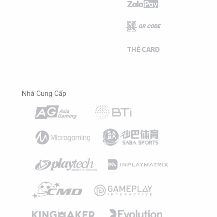
Nhà Cung Cấp