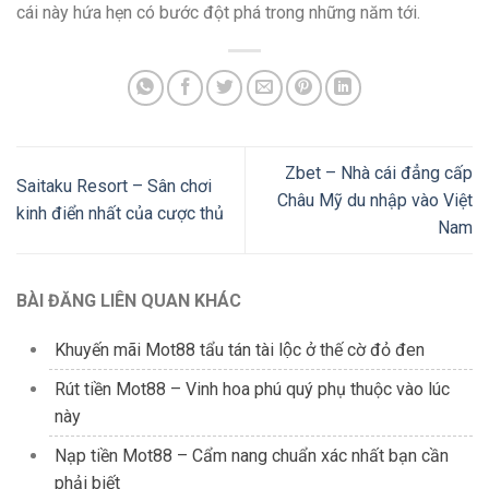
cái này hứa hẹn có bước đột phá trong những năm tới.
Zbet – Nhà cái đẳng cấp
Saitaku Resort – Sân chơi
Châu Mỹ du nhập vào Việt
kinh điển nhất của cược thủ
Nam
BÀI ĐĂNG LIÊN QUAN KHÁC
Khuyến mãi Mot88 tẩu tán tài lộc ở thế cờ đỏ đen
Rút tiền Mot88 – Vinh hoa phú quý phụ thuộc vào lúc
này
Nạp tiền Mot88 – Cẩm nang chuẩn xác nhất bạn cần
phải biết