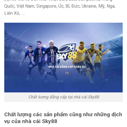
Quốc, Việt Nam, Singapore, Úc, Bỉ, Đức, Ukraine, Mỹ, Nga,
Liên Xô, ….
Chất lượng đẳng cấp tại nhà cái Sky88
Chất lượng các sản phẩm cũng như những dịch
vụ của nhà cái Sky88