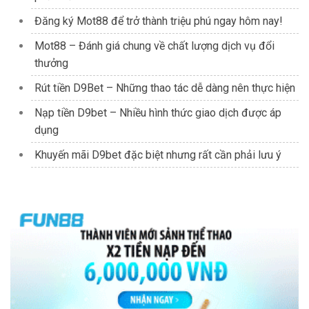
Đăng ký Mot88 để trở thành triệu phú ngay hôm nay!
Mot88 – Đánh giá chung về chất lượng dịch vụ đổi
thưởng
Rút tiền D9Bet – Những thao tác dễ dàng nên thực hiện
Nạp tiền D9bet – Nhiều hình thức giao dịch được áp
dụng
Khuyến mãi D9bet đặc biệt nhưng rất cần phải lưu ý