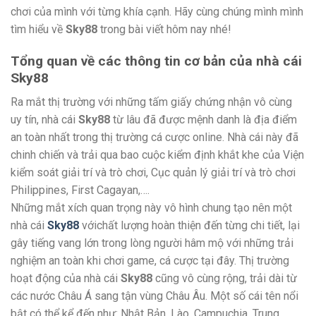
chơi của mình với từng khía cạnh. Hãy cùng chúng mình mình
tìm hiểu về
Sky88
trong bài viết hôm nay nhé!
Tổng quan về các thông tin cơ bản của nhà cái
Sky88
Ra mắt thị trường với những tấm giấy chứng nhận vô cùng
uy tín, nhà cái
Sky88
từ lâu đã được mệnh danh là địa điểm
an toàn nhất trong thị trường cá cược online. Nhà cái này đã
chinh chiến và trải qua bao cuộc kiểm định khắt khe của Viện
kiểm soát giải trí và trò chơi, Cục quản lý giải trí và trò chơi
Philippines, First Cagayan,….
Những mắt xích quan trọng này vô hình chung tạo nên một
nhà cái
Sky88
với
chất lượng hoàn thiện đến từng chi tiết, lại
gây tiếng vang lớn trong lòng người hâm mộ với những trải
nghiệm an toàn khi chơi game, cá cược tại đây. Thị trường
hoạt động của nhà cái
Sky88
cũng vô cùng rộng, trải dài từ
các nước Châu Á sang tận vùng Châu Âu. Một số cái tên nổi
bật có thể kể đến như: Nhật Bản, Lào, Campuchia, Trung