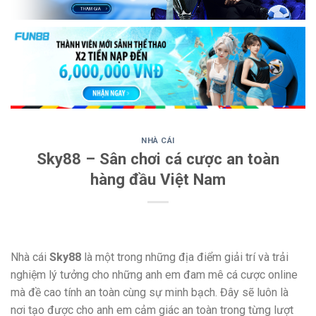
NHÀ CÁI
Sky88 – Sân chơi cá cược an toàn
hàng đầu Việt Nam
Nhà cái
Sky88
là một trong những địa điểm giải trí và trải
nghiệm lý tưởng cho những anh em đam mê cá cược online
mà đề cao tính an toàn cùng sự minh bạch. Đây sẽ luôn là
nơi tạo được cho anh em cảm giác an toàn trong từng lượt