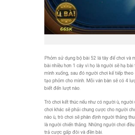
Phỏm sử dụng bộ bài 52 lá tây để chơi và m
bài nhiều hơn 1 cây vì họ là người sẽ hạ bài
mình xuống, sau đó người chơi kế tiếp theo 
tạo phỏm cho mình. Mỗi ván bàn sẽ có 4 lượ
biết đến lượt nào.
Trò chơi kết thúc nếu như có người ù, người
chơi khác sẽ phải chung cược cho người chơi
nào ù, trò chơi sẽ phân định người thắng th
là người chiến thắng. Những người chơi đều
trả cược gấp đôi và đền bài.