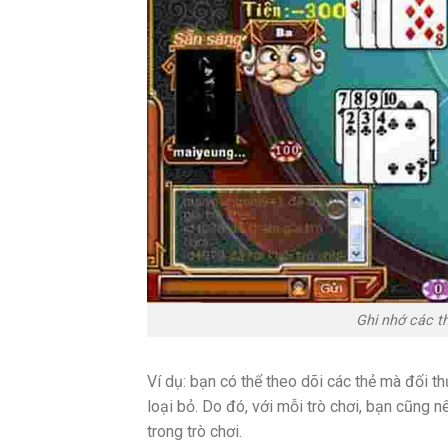
Ghi nhớ các t
Ví dụ: bạn có thể theo dõi các thẻ mà đối t
loại bỏ. Do đó, với mỗi trò chơi, bạn cũng 
trong trò chơi.