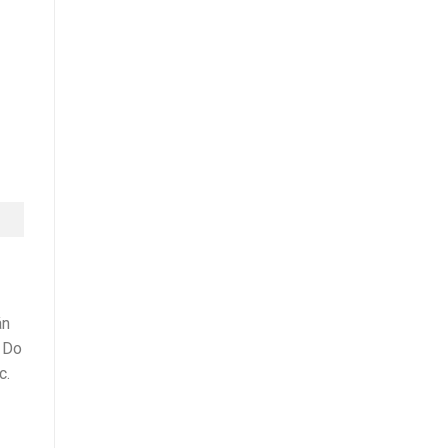
án
. Do
c.