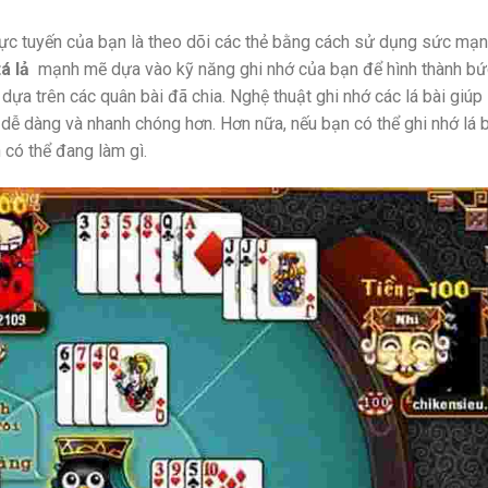
rực tuyến của bạn là theo dõi các thẻ bằng cách sử dụng sức mạ
á lả
mạnh mẽ dựa vào kỹ năng ghi nhớ của bạn để hình thành bứ
n dựa trên các quân bài đã chia. Nghệ thuật ghi nhớ các lá bài giúp
 dễ dàng và nhanh chóng hơn. Hơn nữa, nếu bạn có thể ghi nhớ lá b
 có thể đang làm gì.