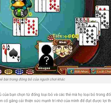
hẻ bài trong đóng bỏ của người chơi khác
hủ của bạn chọn từ đống loại bỏ và các thẻ mà họ loại bỏ trong đ
nên cố gắng cải thiện sức mạnh trí nhớ của mình để đạt được lợi t