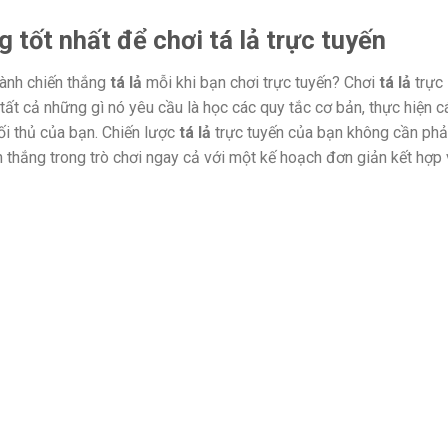
 tốt nhất để chơi tá lả trực tuyến
iành chiến thắng
tá lả
mỗi khi bạn chơi trực tuyến? Chơi
tá lả
trực
 tất cả những gì nó yêu cầu là học các quy tắc cơ bản, thực hiện c
i thủ của bạn. Chiến lược
tá lả
trực tuyến của bạn không cần phả
n thắng trong trò chơi ngay cả với một kế hoạch đơn giản kết hợp 