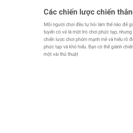
Các chiến lược chiến thắng
Mỗi người chơi đều tự hỏi làm thế nào để g
tuyến có vẻ là một trò chơi phức tạp, nhưng
chiến lược chơi phỏm mạnh mẽ và hiểu rõ đố
phức tạp và khó hiểu. Bạn có thể giành chiế
một vài thủ thuật