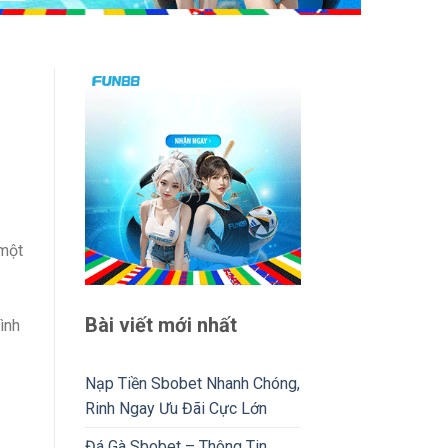
 một
Bài viết mới nhất
ình
Nạp Tiền Sbobet Nhanh Chóng,
Rinh Ngay Ưu Đãi Cực Lớn
Đá Gà Sbobet – Thông Tin