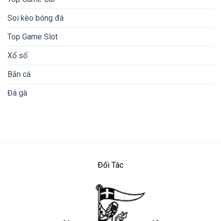
Soi kèo bóng đá
Top Game Slot
Xổ số
Bắn cá
Đá gà
Đối Tác