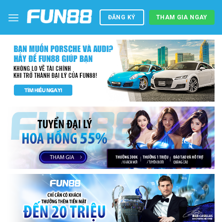
Skip
to
ĐĂNG KÝ
THAM GIA NGAY
content