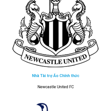
Nhà Tài trợ Áo Chính thức
Newcastle United FC